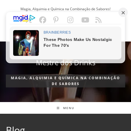
Ir
Magia, Alquimia e Química na Combinação de Sabores!
para
o
conteúdo
PORTUGUÊS
Mestre dos Drinks
MAGIA, ALQUIMIA E QUÍMICA NA COMBINAÇÃO
DE SABORES
MENU
Blog