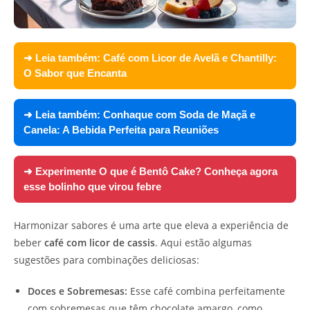
➜ Leia também:
Café com Licor de Avelã e Chantilly:
O Sabor que Encanta
➜ Leia também:
Conhaque com Soda de Maçã e
Canela: A Bebida Perfeita para Reuniões
➜ Experimente
O que é Bentô Cake? Conheça agora
esse bolinho que virou febre
Harmonizar sabores é uma arte que eleva a experiência de
beber
café com licor de cassis
. Aqui estão algumas
sugestões para combinações deliciosas:
Doces e Sobremesas:
Esse café combina perfeitamente
com sobremesas que têm chocolate amargo, como