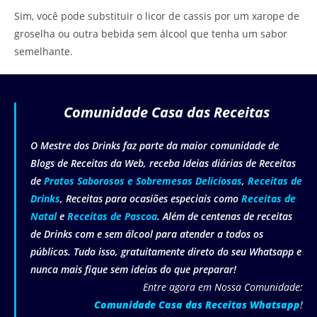
Sim, você pode substituir o licor de cassis por um xarope de
groselha ou outra bebida sem álcool que tenha um sabor
semelhante.
Comunidade Casa das Receitas
O Mestre dos Drinks faz parte da maior comunidade de
Blogs de Receitas da Web, receba Ideias diárias de Receitas
de
Pratos Saborosos e Sobremesas Deliciosas
,
Receitas de
Drinks
, Receitas para ocasiões especiais como
Receitas de
Natal
e
Receitas de Pascoa
. Além de centenas de receitas
de Drinks com e sem álcool para atender a todos os
públicos. Tudo isso, gratuitamente direto do seu Whatsapp e
nunca mais fique sem ideias do que preparar!
Entre agora em Nossa Comunidade:
Comunidade Casa das Receitas Whatsapp
!