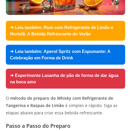
➜ Leia também:
Rum com Refrigerante de Limão e
Hortelã: A Bebida Refrescante do Verão
➜ Leia também:
Aperol Spritz com Espumante: A
Celebração em Forma de Drink
➜ Experimente
Lasanha de pão de forma de dar água
na boca amo
O
método de preparo do Whisky com Refrigerante de
Tangerina e Raspas de Limão
é simples e rápido. Siga as
etapas abaixo para criar essa bebida refrescante.
Passo a Passo do Preparo