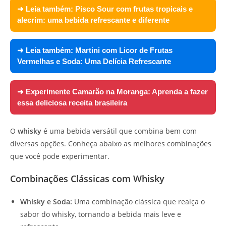
➜ Leia também:
Pisco Sour com frutas tropicais e
alecrim: uma bebida refrescante e diferente
➜ Leia também:
Martini com Licor de Frutas
Vermelhas e Soda: Uma Delícia Refrescante
➜ Experimente
Camarão na Moranga: Aprenda a fazer
essa deliciosa receita brasileira
O
whisky
é uma bebida versátil que combina bem com
diversas opções. Conheça abaixo as melhores combinações
que você pode experimentar.
Combinações Clássicas com Whisky
Whisky e Soda:
Uma combinação clássica que realça o
sabor do whisky, tornando a bebida mais leve e