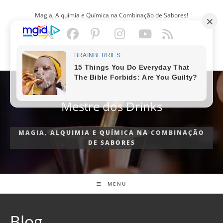
Ir
Magia, Alquimia e Química na Combinação de Sabores!
para
o
conteúdo
PORTUGUÊS
Mestre dos Drinks
MAGIA, ALQUIMIA E QUÍMICA NA COMBINAÇÃO
DE SABORES
MENU
Blog