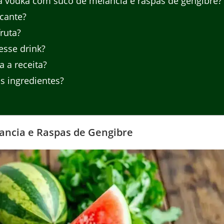
da vodka com suco de melancia e raspas de gengibre?
cante?
ruta?
esse drink?
 a receita?
s ingredientes?
ancia e Raspas de Gengibre