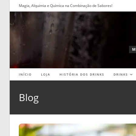
Ir
Magia, Alquimia e Química na Combinação de Sabores!
para
o
conteúdo
M
INÍCIO
LOJA
HISTÓRIA DOS DRINKS
DRINKS
Blog