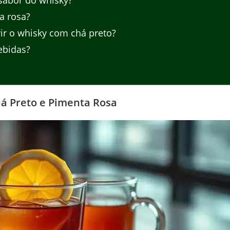
sabor do whisky?
a rosa?
ir o whisky com chá preto?
ebidas?
há Preto e Pimenta Rosa