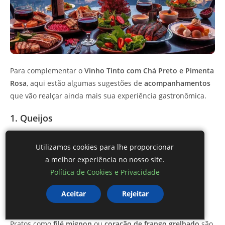
Para complementar o
Vinho Tinto com Chá Preto e Pimenta
Rosa
, aqui estão algumas sugestões de
acompanhamentos
que vão realçar ainda mais sua experiência gastronômica.
1. Queijos
Queijos curados como
queijo parmesão
e
queijo gouda
Utilizamos cookies para lhe proporcionar
combinam perfeitamente com a riqueza do vinho. A
a melhor experiência no nosso site.
intensidade dos queijos realça os sabores do vinho e a
Política de Cookies e Privacidade
pimenta rosa.
Aceitar
Rejeitar
2. Carnes Grelhadas
Pratos como
filé mignon
ou
coração de frango grelhado
são