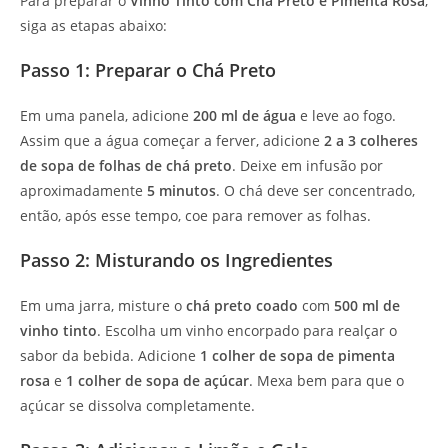
Para preparar o
Vinho Tinto com Chá Preto e Pimenta Rosa
,
siga as etapas abaixo:
Passo 1: Preparar o Chá Preto
Em uma panela, adicione
200 ml de água
e leve ao fogo.
Assim que a água começar a ferver, adicione
2 a 3 colheres
de sopa de folhas de chá preto
. Deixe em infusão por
aproximadamente
5 minutos
. O chá deve ser concentrado,
então, após esse tempo, coe para remover as folhas.
Passo 2: Misturando os Ingredientes
Em uma jarra, misture o
chá preto coado
com
500 ml de
vinho tinto
. Escolha um vinho encorpado para realçar o
sabor da bebida. Adicione
1 colher de sopa de pimenta
rosa
e
1 colher de sopa de açúcar
. Mexa bem para que o
açúcar se dissolva completamente.