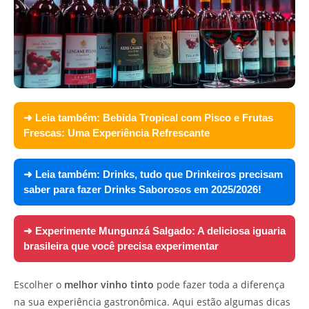
➜ Leia também:
Bebida Tropical com Pisco e Frutas
Frescas: Uma Experiência Refrescante
➜ Leia também:
Drinks, tudo que Drinkeiros precisam
saber para fazer Drinks Saborosos em 2025/2026!
➜ Experimente
Mungunzá Salgado: A deliciosa iguaria
brasileira que você precisa experimentar
Escolher o
melhor vinho tinto
pode fazer toda a diferença
na sua experiência gastronômica. Aqui estão algumas dicas