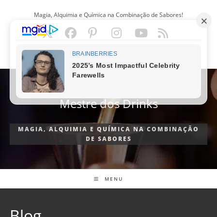
Ir
Magia, Alquimia e Química na Combinação de Sabores!
para
o
conteúdo
PORTUGUÊS
Mestre dos Drinks
MAGIA, ALQUIMIA E QUÍMICA NA COMBINAÇÃO
DE SABORES
MENU
Blog