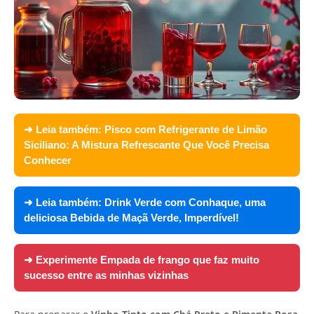
➜ Leia também:
Pisco com Refrigerante de Limão
Siciliano: A Mistura Refrescante Que Você Precisa
Conhecer
➜ Leia também:
Drink Verde com Conhaque, uma
deliciosa Bebida de Maçã Verde, Imperdível!
➜ Experimente
Empada de frango que faz muito
sucesso entre as minhas vizinhas