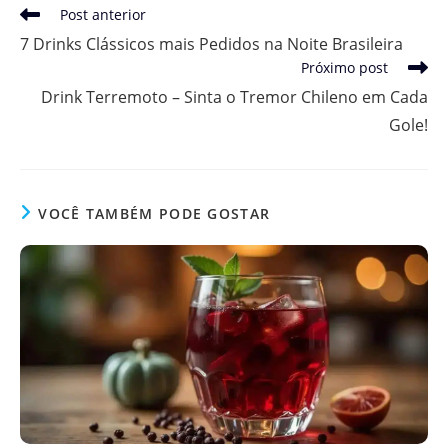
Leia
Post anterior
mais
7 Drinks Clássicos mais Pedidos na Noite Brasileira
artigos
Próximo post
Drink Terremoto – Sinta o Tremor Chileno em Cada
Gole!
VOCÊ TAMBÉM PODE GOSTAR