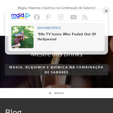
Ir
Magia, Alquimia e Química na Combinação de Sabores!
para
o
conteúdo
PORTUGUÊS
Mestre dos Drinks
MAGIA, ALQUIMIA E QUÍMICA NA COMBINAÇÃO
DE SABORES
MENU
Blog