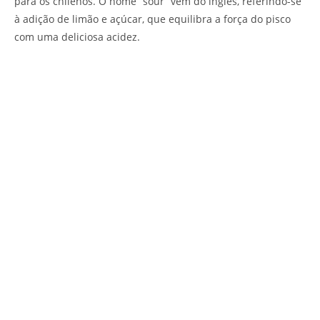
para os chilenos. O nome “sour” vem do inglês, referindo-se
à adição de limão e açúcar, que equilibra a força do pisco
com uma deliciosa acidez.