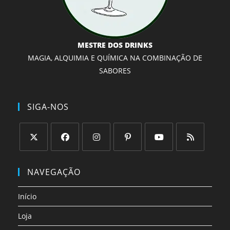
MESTRE DOS DRINKS
MAGIA, ALQUIMIA E QUÍMICA NA COMBINAÇÃO DE
SABORES
SIGA-NOS
Abre
Abre
Abre
Abre
Abre
Abre
em
em
em
em
em
em
NAVEGAÇÃO
uma
uma
uma
uma
uma
uma
nova
nova
nova
nova
nova
nova
Início
aba
aba
aba
aba
aba
aba
Loja