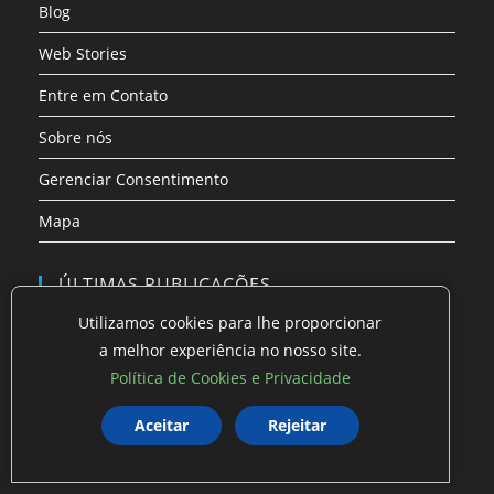
Blog
Web Stories
Entre em Contato
Sobre nós
Gerenciar Consentimento
Mapa
ÚLTIMAS PUBLICAÇÕES
Utilizamos cookies para lhe proporcionar
Drinks, tudo que Drinkeiros precisam saber para
a melhor experiência no nosso site.
fazer D…
Política de Cookies e Privacidade
Guia Completo: Tipos de Cerveja Artesanal
Brasileira e …
Aceitar
Rejeitar
Guia Completo: As 7 Melhores Cervejas mais
Consumidas n…