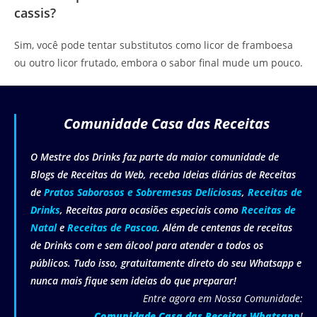
cassis?
Sim, você pode tentar substitutos como licor de framboesa
ou outro licor frutado, embora o sabor final mude um pouco.
Comunidade Casa das Receitas
O Mestre dos Drinks faz parte da maior comunidade de
Blogs de Receitas da Web, receba Ideias diárias de Receitas
de
Pratos Saborosos e Sobremesas Deliciosas
,
Receitas de
Drinks
, Receitas para ocasiões especiais como
Receitas de
Natal
e
Receitas de Pascoa
. Além de centenas de receitas
de Drinks com e sem álcool para atender a todos os
públicos. Tudo isso, gratuitamente direto do seu Whatsapp e
nunca mais fique sem ideias do que preparar!
Entre agora em Nossa Comunidade:
Comunidade Casa das Receitas Whatsapp
!