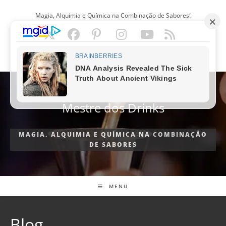
Ir
Magia, Alquimia e Química na Combinação de Sabores!
para
o
conteúdo
PORTUGUÊS
Mestre dos Drinks
MAGIA, ALQUIMIA E QUÍMICA NA COMBINAÇÃO
DE SABORES
MENU
Blog