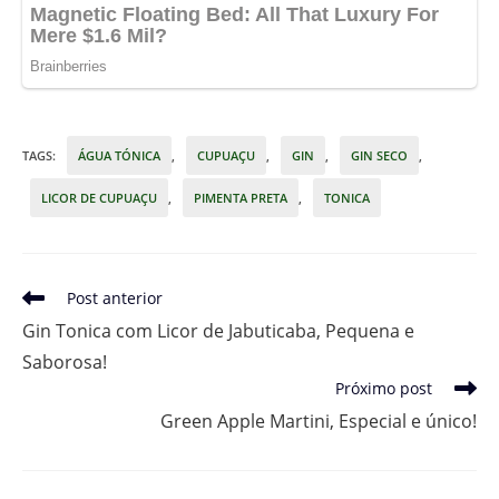
TAGS
:
ÁGUA TÓNICA
,
CUPUAÇU
,
GIN
,
GIN SECO
,
LICOR DE CUPUAÇU
,
PIMENTA PRETA
,
TONICA
Leia
Post anterior
mais
Gin Tonica com Licor de Jabuticaba, Pequena e
artigos
Saborosa!
Próximo post
Green Apple Martini, Especial e único!