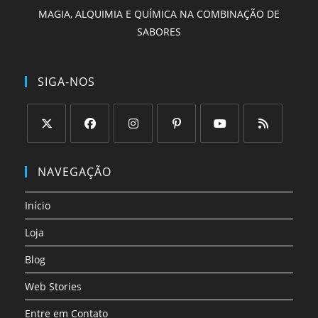
MAGIA, ALQUIMIA E QUÍMICA NA COMBINAÇÃO DE
SABORES
SIGA-NOS
Abre
Abre
Abre
Abre
Abre
Abre
em
em
em
em
em
em
NAVEGAÇÃO
uma
uma
uma
uma
uma
uma
nova
nova
nova
nova
nova
nova
Início
aba
aba
aba
aba
aba
aba
Loja
Blog
Web Stories
Entre em Contato