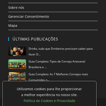
Sobre nós
Gerenciar Consentimento
Mapa
ÚLTIMAS PUBLICAÇÕES
Drinks, tudo que Drinkeiros precisam saber para
fazer D…
Guia Completo: Tipos de Cerveja Artesanal
Brasileira e …
Guia Completo: As 7 Melhores Cervejas mais
Consumidas n…
Utilizamos cookies para lhe proporcionar
a melhor experiência no nosso site.
Política de Cookies e Privacidade
Política de privacidade
Termos de Uso
Exclusão de Dados