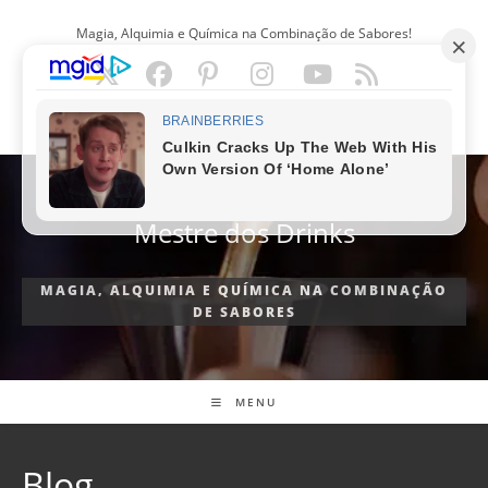
Ir
Magia, Alquimia e Química na Combinação de Sabores!
para
o
conteúdo
PORTUGUÊS
Mestre dos Drinks
MAGIA, ALQUIMIA E QUÍMICA NA COMBINAÇÃO
DE SABORES
MENU
Blog