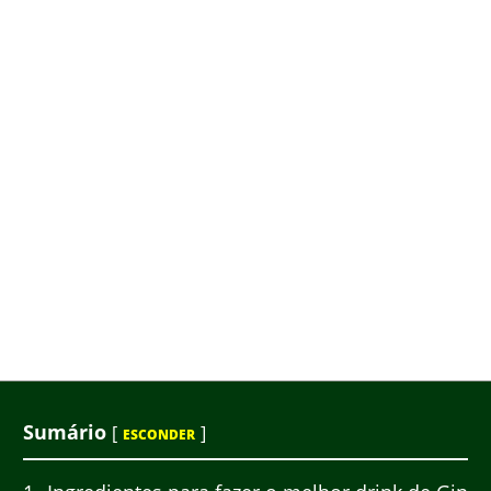
Sumário
[
]
ESCONDER