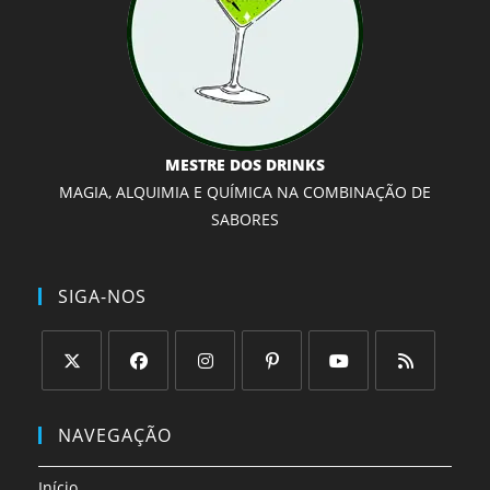
MESTRE DOS DRINKS
MAGIA, ALQUIMIA E QUÍMICA NA COMBINAÇÃO DE
SABORES
SIGA-NOS
Abre
Abre
Abre
Abre
Abre
Abre
em
em
em
em
em
em
NAVEGAÇÃO
uma
uma
uma
uma
uma
uma
nova
nova
nova
nova
nova
nova
Início