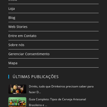
aba
aba
aba
aba
aba
aba
Loja
Blog
Web Stories
Entre em Contato
Sobre nós
Gerenciar Consentimento
Mapa
ÚLTIMAS PUBLICAÇÕES
Drinks, tudo que Drinkeiros precisam saber para
fazer D…
Guia Completo: Tipos de Cerveja Artesanal
Brasileira e …