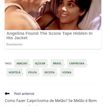
TAGS
:
ABACAXI
,
AÇÚCAR
,
BRASIL
,
CAIPIROSKA
,
HORTELÃ
,
POLPA
,
RECEITA
,
VODKA
Leia
Post anterior
mais
Como Fazer Caipiríssima de Melão? Se Melão é Bom
artigos