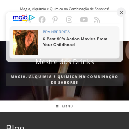
Ir
Magia, Alquimia e Química na Combinação de Sabores!
para
o
conteúdo
PORTUGUÊS
Mestre dos Drinks
MAGIA, ALQUIMIA E QUÍMICA NA COMBINAÇÃO
DE SABORES
MENU
Blog