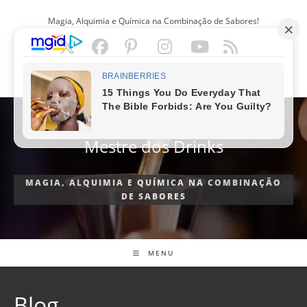
Ir
Magia, Alquimia e Química na Combinação de Sabores!
para
o
conteúdo
PORTUGUÊS
Mestre dos Drinks
MAGIA, ALQUIMIA E QUÍMICA NA COMBINAÇÃO
DE SABORES
MENU
Blog