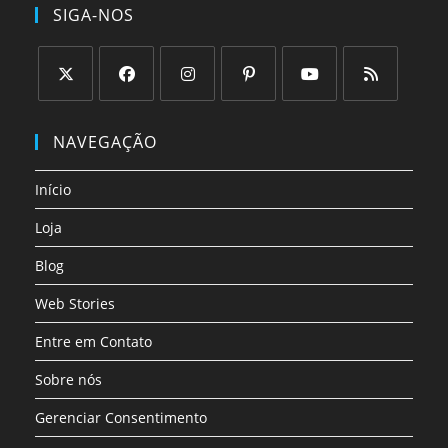
SIGA-NOS
Abre
Abre
Abre
Abre
Abre
Abre
em
em
em
em
em
em
NAVEGAÇÃO
uma
uma
uma
uma
uma
uma
nova
nova
nova
nova
nova
nova
Início
aba
aba
aba
aba
aba
aba
Loja
Blog
Web Stories
Entre em Contato
Sobre nós
Gerenciar Consentimento