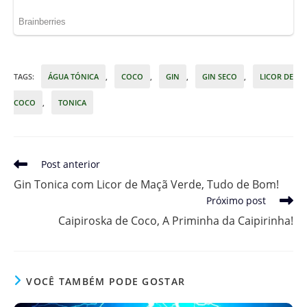
TAGS
:
ÁGUA TÓNICA
,
COCO
,
GIN
,
GIN SECO
,
LICOR DE
COCO
,
TONICA
Leia
Post anterior
mais
Gin Tonica com Licor de Maçã Verde, Tudo de Bom!
artigos
Próximo post
Caipiroska de Coco, A Priminha da Caipirinha!
VOCÊ TAMBÉM PODE GOSTAR