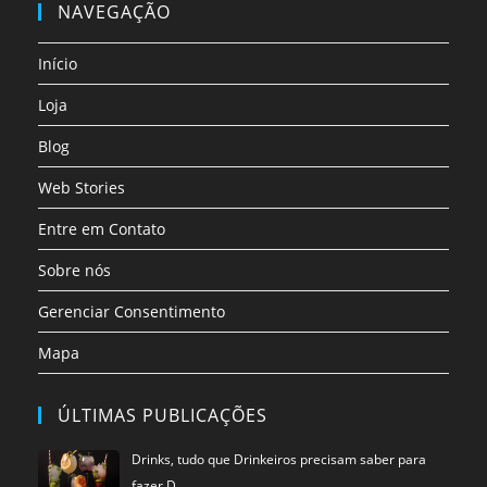
em
em
em
em
em
em
NAVEGAÇÃO
uma
uma
uma
uma
uma
uma
nova
nova
nova
nova
nova
nova
Início
aba
aba
aba
aba
aba
aba
Loja
Blog
Web Stories
Entre em Contato
Sobre nós
Gerenciar Consentimento
Mapa
ÚLTIMAS PUBLICAÇÕES
Drinks, tudo que Drinkeiros precisam saber para
fazer D…