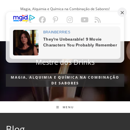
Ir
Magia, Alquimia e Química na Combinação de Sabores!
para
o
conteúdo
PORTUGUÊS
Mestre dos Drinks
MAGIA, ALQUIMIA E QUÍMICA NA COMBINAÇÃO
DE SABORES
MENU
Blog