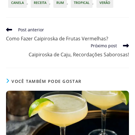
CANELA
,
RECEITA
,
RUM
,
TROPICAL
,
VERÃO
Leia
Post anterior
mais
Como Fazer Caipiroska de Frutas Vermelhas?
artigos
Próximo post
Caipiroska de Caju, Recordações Saborosas!
VOCÊ TAMBÉM PODE GOSTAR