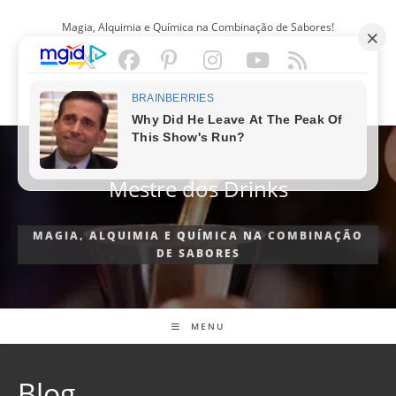
Ir
Magia, Alquimia e Química na Combinação de Sabores!
para
o
conteúdo
PORTUGUÊS
Mestre dos Drinks
MAGIA, ALQUIMIA E QUÍMICA NA COMBINAÇÃO
DE SABORES
MENU
Blog