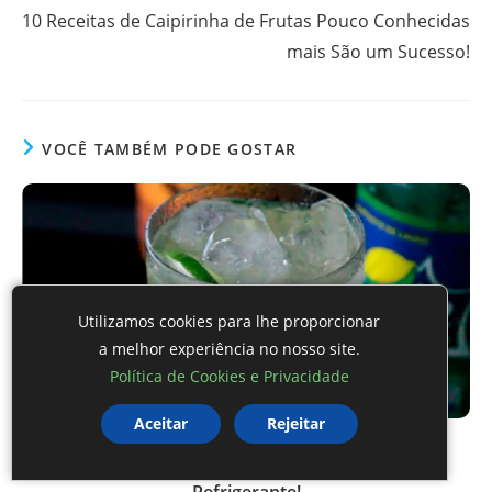
10 Receitas de Caipirinha de Frutas Pouco Conhecidas
mais São um Sucesso!
VOCÊ TAMBÉM PODE GOSTAR
Utilizamos cookies para lhe proporcionar
a melhor experiência no nosso site.
Política de Cookies e Privacidade
Aceitar
Rejeitar
Como fazer Caipirinha com Sprite, Aprenda mais
esta Combinação #1 de Caipirinha com
Refrigerante!