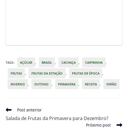
TAGS
:
AÇÚCAR
,
BRASIL
,
CACHAÇA
,
CAIPIRINHA
,
FRUTAS
,
FRUTAS DA ESTAÇÃO
,
FRUTAS DE ÉPOCA
,
INVERNO
,
OUTONO
,
PRIMAVERA
,
RECEITA
,
VERÃO
Leia
Post anterior
mais
Salada de Frutas da Primavera para Dezembro?
artigos
Próximo post