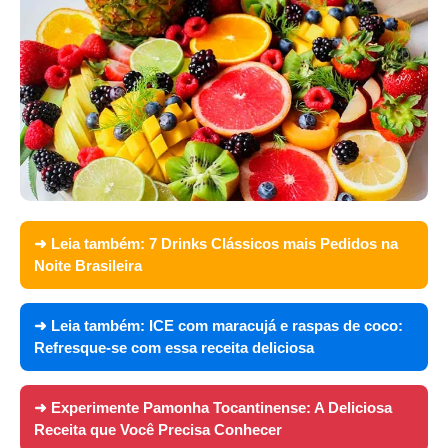
➜ Leia também:
7 Drinks Clássicos mais Pedidos na
Noite Brasileira
➜ Leia também:
ICE com maracujá e raspas de coco:
Refresque-se com essa receita deliciosa
➜ Experimente
Pamonha Tocantinense: A Deliciosa
Receita que Você Precisa Conhecer