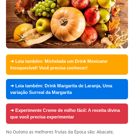
➜ Leia também:
Michelada um Drink Mexicano
Inesquecível! Você precisa conhecer!
➜ Leia também:
Drink Margarita de Laranja, Uma
variação Surreal da Margarita
➜ Experimente
Creme de milho fácil: A receita divina
que você precisa experimentar
No Outono as melhores frutas da Época são: Abacate,