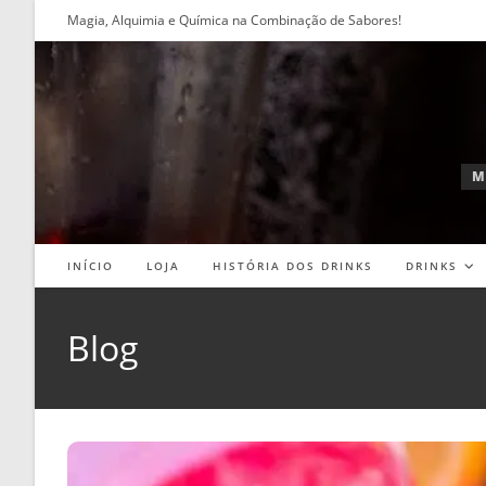
Ir
Magia, Alquimia e Química na Combinação de Sabores!
para
o
conteúdo
M
INÍCIO
LOJA
HISTÓRIA DOS DRINKS
DRINKS
Blog