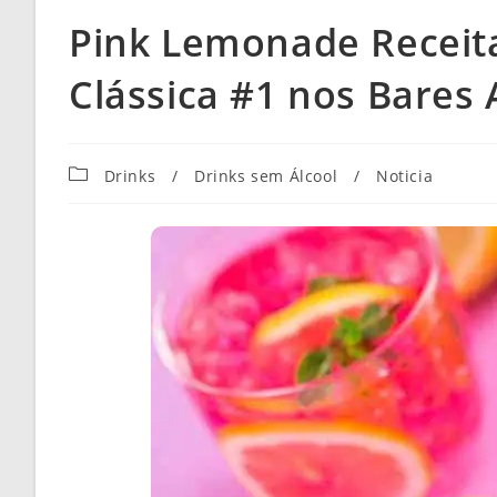
Pink Lemonade Receit
Clássica #1 nos Bares
Categoria
Drinks
/
Drinks sem Álcool
/
Noticia
do
post: