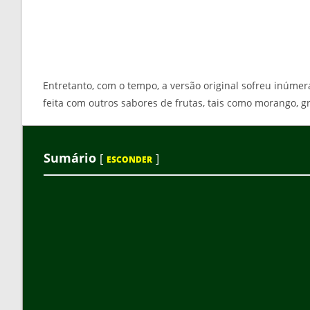
Entretanto, com o tempo, a versão original sofreu inúm
feita com outros sabores de frutas, tais como morango, g
Sumário
[
]
ESCONDER