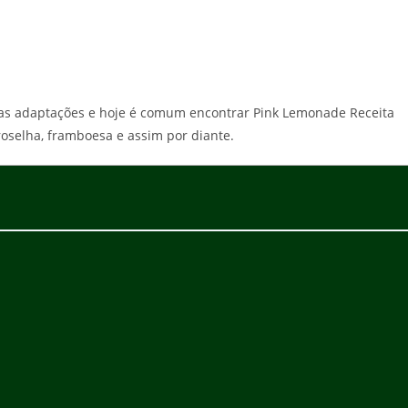
eras adaptações e hoje é comum encontrar Pink Lemonade Receita
roselha, framboesa e assim por diante.