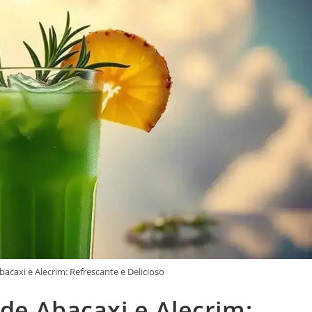
acaxi e Alecrim: Refrescante e Delicioso
de Abacaxi e Alecrim: