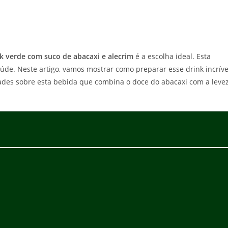
k verde com suco de abacaxi e alecrim
é a escolha ideal. Esta
úde. Neste artigo, vamos mostrar como preparar esse drink incríve
dades sobre esta bebida que combina o doce do abacaxi com a leve