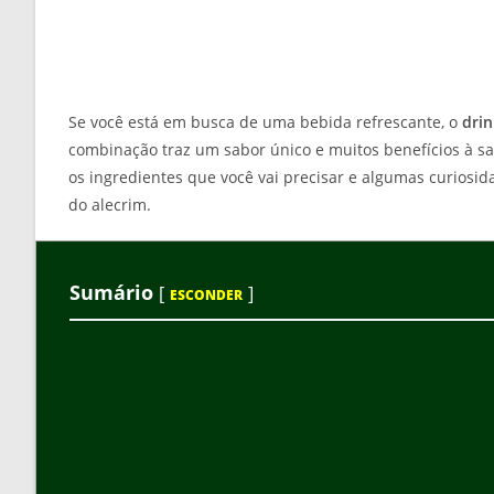
Se você está em busca de uma bebida refrescante, o
drin
combinação traz um sabor único e muitos benefícios à sa
os ingredientes que você vai precisar e algumas curiosi
do alecrim.
Sumário
[
]
ESCONDER