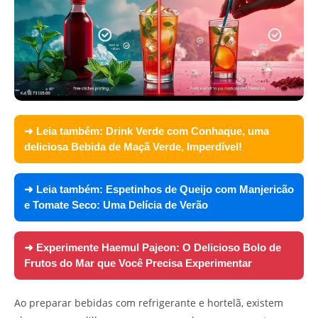
➜ Leia também:
Drink Verde com Conhaque, uma
deliciosa Bebida de Maçã Verde, Imperdível!
➜ Leia também:
Espetinhos de Queijo com Manjericão
e Tomate Seco: Uma Delícia de Verão
➜ Experimente
Haemul Pajeon: O Delicioso Bolo de
Frutos do Mar que Você Precisa Experimentar
Ao preparar bebidas com refrigerante e hortelã, existem