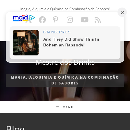
Ir
Magia, Alquimia e Química na Combinação de Sabores!
para
o
conteúdo
PORTUGUÊS
Mestre dos Drinks
MAGIA, ALQUIMIA E QUÍMICA NA COMBINAÇÃO
DE SABORES
MENU
Blog