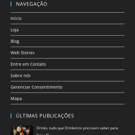
em
em
em
em
em
em
NAVEGAÇÃO
uma
uma
uma
uma
uma
uma
nova
nova
nova
nova
nova
nova
Início
aba
aba
aba
aba
aba
aba
Loja
Blog
Web Stories
Entre em Contato
Sobre nós
Gerenciar Consentimento
Mapa
ÚLTIMAS PUBLICAÇÕES
Drinks, tudo que Drinkeiros precisam saber para