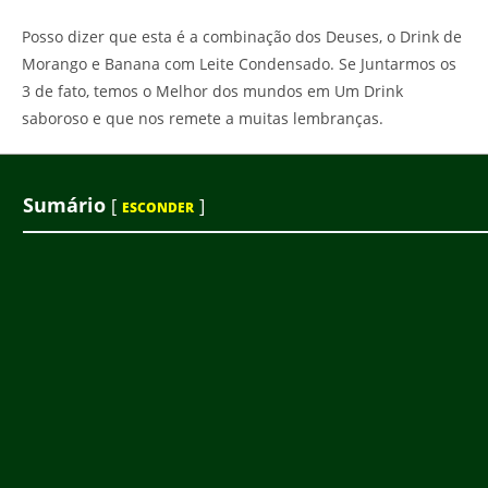
Posso dizer que esta é a combinação dos Deuses, o Drink de
Morango e Banana com Leite Condensado. Se Juntarmos os
3 de fato, temos o Melhor dos mundos em Um Drink
saboroso e que nos remete a muitas lembranças.
Sumário
[
]
ESCONDER