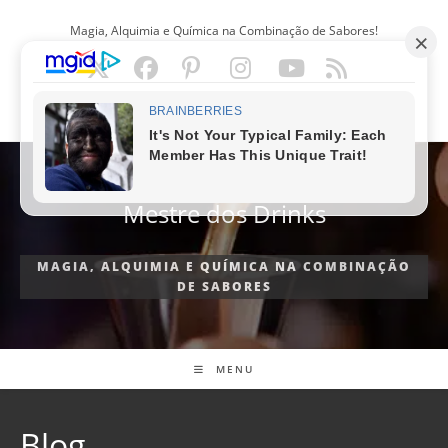
Ir
Magia, Alquimia e Química na Combinação de Sabores!
para
o
conteúdo
PORTUGUÊS
Mestre dos Drinks
MAGIA, ALQUIMIA E QUÍMICA NA COMBINAÇÃO
DE SABORES
MENU
Blog