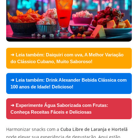
➜ Leia também:
Daiquiri com uva, A Melhor Variação
do Clássico Cubano, Muito Saboroso!
➜ Leia também:
Drink Alexander Bebida Clássica com
100 anos de Idade! Delicioso!
➜ Experimente
Água Saborizada com Frutas:
Conheça Receitas Fáceis e Deliciosas
Harmonizar snacks com a
Cuba Libre de Laranja e Hortelã
pode elevar sua experiência de degustação. Aqui estão