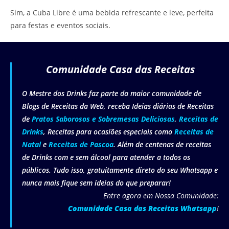
Sim, a Cuba Libre é uma bebida refrescante e leve, perfeita
para festas e eventos sociais.
Comunidade Casa das Receitas
O Mestre dos Drinks faz parte da maior comunidade de
Blogs de Receitas da Web, receba Ideias diárias de Receitas
de
Pratos Saborosos e Sobremesas Deliciosas
,
Receitas de
Drinks
, Receitas para ocasiões especiais como
Receitas de
Natal
e
Receitas de Pascoa
. Além de centenas de receitas
de Drinks com e sem álcool para atender a todos os
públicos. Tudo isso, gratuitamente direto do seu Whatsapp e
nunca mais fique sem ideias do que preparar!
Entre agora em Nossa Comunidade:
Comunidade Casa das Receitas Whatsapp
!