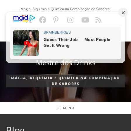
Ir
Magia, Alquimia e Química na Combinação de Sabores!
para
o
conteúdo
PORTUGUÊS
Mestre dos Drinks
MAGIA, ALQUIMIA E QUÍMICA NA COMBINAÇÃO
DE SABORES
MENU
Blog