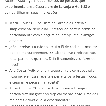
Abaixo estão alguns
depoimentos de pessoas que
experimentaram a Cuba Libre de Laranja e Hortelã
e
compartilharam suas impressões:
Maria Silva:
“A Cuba Libre de Laranja e Hortelã é
simplesmente deliciosa! O frescor da hortelã combina
perfeitamente com a doçura da laranja. Meus amigos
amaram!”
João Pereira:
“Eu não sou muito fã de cocktails, mas essa
bebida me surpreendeu. O sabor é leve e refrescante,
ideal para dias quentes. Definitivamente, vou fazer de
novo!”
Ana Costa:
“Adicionei um toque a mais com abacaxi e
ficou incrível! Essa receita é perfeita para festas. Todos
elogiaram e pediram a receita!”
Roberto Lima:
“A mistura de rum com a laranja e a
hortelã traz um gostinho tropical maravilhoso. Uma das
melhores drinks que já experimentei.”
Fernanda Martins:
“Preparei a Cuba Libre para um