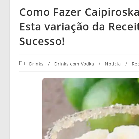
Como Fazer Caipirosk
Esta variação da Recei
Sucesso!
Categoria
Drinks
/
Drinks com Vodka
/
Noticia
/
Rec
do
post: