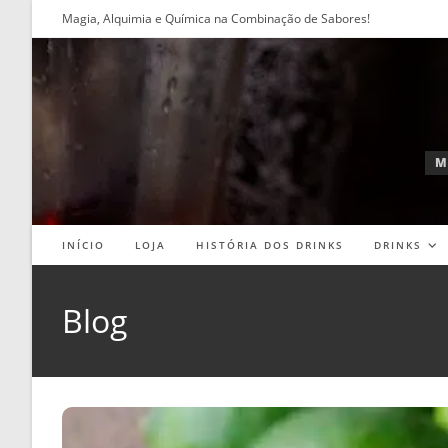
Ir
Magia, Alquimia e Química na Combinação de Sabores!
para
o
conteúdo
M
INÍCIO
LOJA
HISTÓRIA DOS DRINKS
DRINKS
Blog