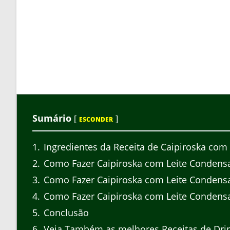
Sumário
[
]
ESCONDER
1
Ingredientes da Receita de Caipiroska com
2
Como Fazer Caipiroska com Leite Condens
3
Como Fazer Caipiroska com Leite Condensa
4
Como Fazer Caipiroska com Leite Condensa
5
Conclusão
6
Veja Também as melhores Receitas de Dri