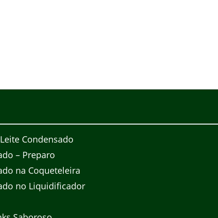
 Leite Condensado
ado – Preparo
do na Coqueteleira
do no Liquidificador
nks Saboroso