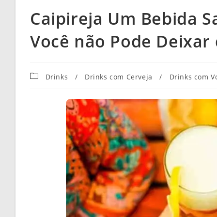
Caipireja Um Bebida S
Você não Pode Deixar 
Categoria
Drinks
/
Drinks com Cerveja
/
Drinks com V
do
post: