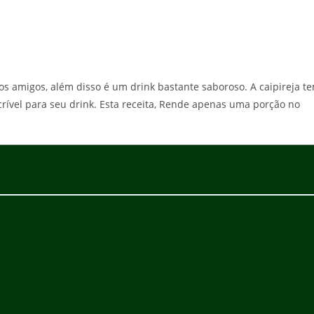
s amigos, além disso é um drink bastante saboroso. A caipireja t
rível para seu drink. Esta receita, Rende apenas uma porção no