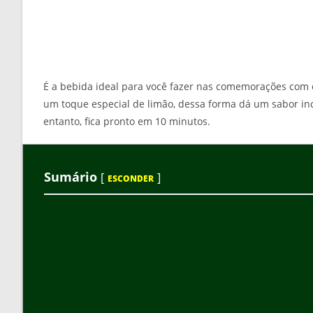
É a bebida ideal para você fazer nas comemorações com o
um toque especial de limão, dessa forma dá um sabor inc
entanto, fica pronto em 10 minutos.
Sumário
[
]
ESCONDER