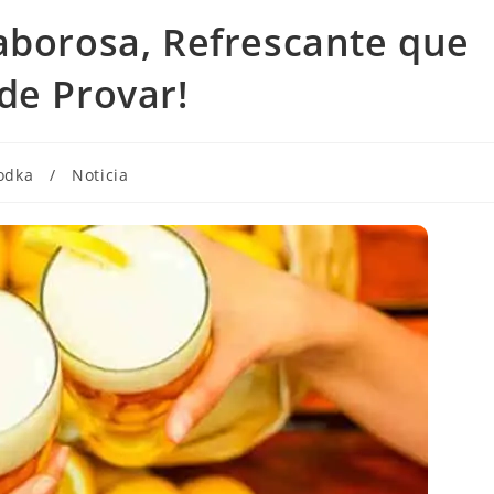
aborosa, Refrescante que
de Provar!
odka
/
Noticia