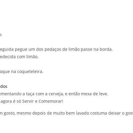
o.
seguida pegue um dos pedaços de limão passe na borda.
medecida com limão.
loque na coqueteleira.
ndos
lementando a taça com a cerveja, e então mexa de leve.
 agora é só Servir e Comemorar!
com gosto, mesmo depois de muito bem lavado costuma deixar o gos