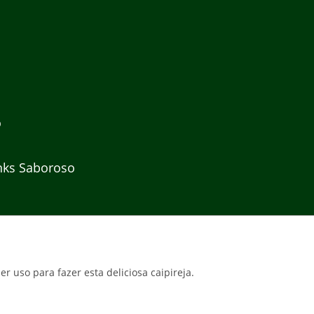
o
nks Saboroso
r uso para fazer esta deliciosa caipireja.