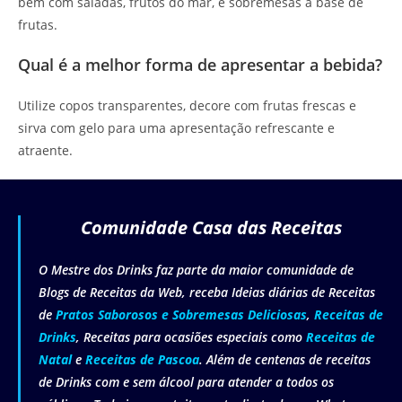
bem com saladas, frutos do mar, e sobremesas à base de
frutas.
Qual é a melhor forma de apresentar a bebida?
Utilize copos transparentes, decore com frutas frescas e
sirva com gelo para uma apresentação refrescante e
atraente.
Comunidade Casa das Receitas
O Mestre dos Drinks faz parte da maior comunidade de
Blogs de Receitas da Web, receba Ideias diárias de Receitas
de
Pratos Saborosos e Sobremesas Deliciosas
,
Receitas de
Drinks
, Receitas para ocasiões especiais como
Receitas de
Natal
e
Receitas de Pascoa
. Além de centenas de receitas
de Drinks com e sem álcool para atender a todos os