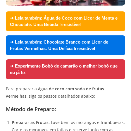
➜ Leia também:
Água de Coco com Licor de Menta e
Chocolate: Uma Bebida Irresistível
➜ Leia também:
Chocolate Branco com Licor de
Frutas Vermelhas: Uma Delícia Irresistível
➜ Experimente
Bobó de camarão o melhor bobó que
eu já fiz
Para preparar a
água de coco com soda de frutas
vermelhas
, siga os passos detalhados abaixo:
Método de Preparo:
Preparar as Frutas:
Lave bem os morangos e framboesas.
Corte os morangos em fatias e reserve junto com as