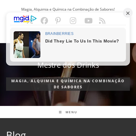
Ir
Magia, Alquimia e Química na Combinação de Sabores!
para
o
conteúdo
PORTUGUÊS
Mestre dos Drinks
MAGIA, ALQUIMIA E QUÍMICA NA COMBINAÇÃO
DE SABORES
MENU
Blog