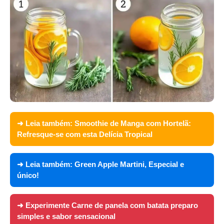
➜ Leia também:
Smoothie de Manga com Hortelã:
Refresque-se com esta Delícia Tropical
➜ Leia também:
Green Apple Martini, Especial e
único!
➜ Experimente
Carne de panela com batata preparo
simples e sabor sensacional