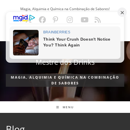
Ir
Magia, Alquimia e Química na Combinação de Sabores!
para
o
conteúdo
PORTUGUÊS
Mestre dos Drinks
MAGIA, ALQUIMIA E QUÍMICA NA COMBINAÇÃO
DE SABORES
MENU
Blog