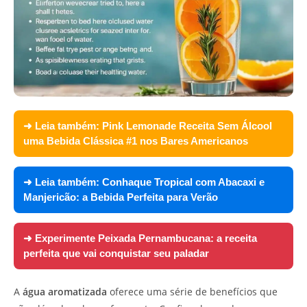
➜ Leia também:
Pink Lemonade Receita Sem Álcool
uma Bebida Clássica #1 nos Bares Americanos
➜ Leia também:
Conhaque Tropical com Abacaxi e
Manjericão: a Bebida Perfeita para Verão
➜ Experimente
Peixada Pernambucana: a receita
perfeita que vai conquistar seu paladar
A
água aromatizada
oferece uma série de benefícios que