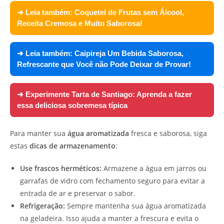
➜ Leia também:
Coquetel de Frutas sem Álcool,
Receita Cremosa e Muito Saborosa!
➜ Leia também:
Caipireja Um Bebida Saborosa,
Refrescante que Você não Pode Deixar de Provar!
➜ Experimente
Tarta de Santiago: Aprenda a fazer
essa deliciosa sobremesa típica
Para manter sua
água aromatizada
fresca e saborosa, siga
estas
dicas de armazenamento
:
Use frascos herméticos:
Armazene a água em jarros ou
garrafas de vidro com fechamento seguro para evitar a
entrada de ar e preservar o sabor.
Refrigeração:
Sempre mantenha sua água aromatizada
na geladeira. Isso ajuda a manter a frescura e evita o