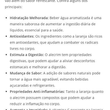
vão além do sabor refrescante. Confira alguns dos
principais:
Hidratação Melhorada:
Beber água aromatizada é uma
maneira saborosa de aumentar a ingestão diária de
líquidos, essencial para a saúde.
Antioxidantes:
Os ingredientes como a laranja são ricos
em antioxidantes, que ajudam a combater os radicais
livres no corpo.
Estimula a Digestão:
O alecrim tem propriedades
digestivas, que podem ajudar a aliviar desconfortos
estomacais e melhorar a digestão.
Mudança de Sabor:
A adição de sabores naturais pode
tornar a água mais agradável, evitando bebidas
açucaradas e refrigerantes.
Propriedades Anti-inflamatórias:
Tanto a laranja quanto
o alecrim possuem compostos que podem ajudar a
reduzir a inflamação no corpo.
Aumenta a Imunidade:
A vitamina C presente na laranja