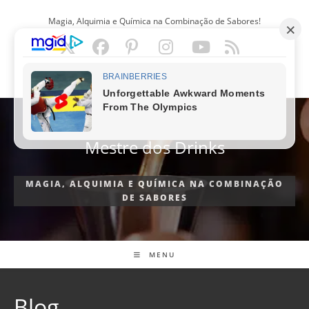
Ir
Magia, Alquimia e Química na Combinação de Sabores!
para
o
conteúdo
PORTUGUÊS
Mestre dos Drinks
MAGIA, ALQUIMIA E QUÍMICA NA COMBINAÇÃO
DE SABORES
MENU
Blog