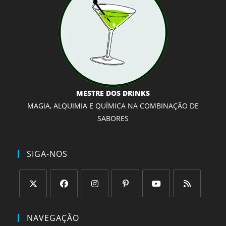
MESTRE DOS DRINKS
MAGIA, ALQUIMIA E QUÍMICA NA COMBINAÇÃO DE
SABORES
SIGA-NOS
Abre
Abre
Abre
Abre
Abre
Abre
em
em
em
em
em
em
NAVEGAÇÃO