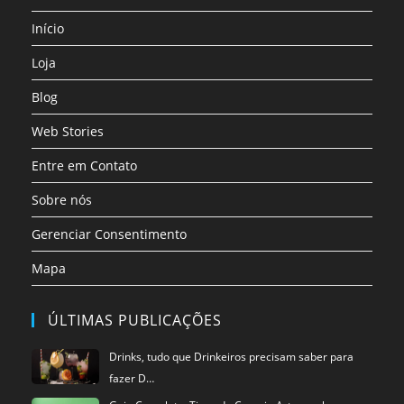
uma
uma
uma
uma
uma
uma
nova
nova
nova
nova
nova
nova
Início
aba
aba
aba
aba
aba
aba
Loja
Blog
Web Stories
Entre em Contato
Sobre nós
Gerenciar Consentimento
Mapa
ÚLTIMAS PUBLICAÇÕES
Drinks, tudo que Drinkeiros precisam saber para
fazer D…