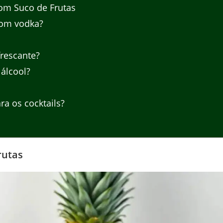
om Suco de Frutas
com vodka?
rescante?
álcool?
ra os cocktails?
rutas