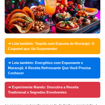
➜ Leia também:
Tequila com Espuma de Morango: O
Coquetel que Vai Surpreender
➜ Leia também:
Energético com Espumante e
Maracujá: A Receita Refrescante Que Você Precisa
Conhecer
➜ Experimente
Mandu: Descubra a Receita
Tradicional e Segredos Envolventes