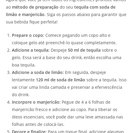
ao
método de preparação
do seu
tequila com soda de
limão e manjericão
. Siga os passos abaixo para garantir que
sua bebida fique perfeita!
Prepare o copo:
Comece pegando um copo alto e
coloque gelo até preenchê-lo quase completamente.
Adicione a tequila:
Despeje
50 ml de tequila
sobre o
gelo. Essa será a base do seu drink, então escolha uma
boa tequila.
Adicione a soda de limão:
Em seguida, despeje
lentamente
120 ml de soda de limão
sobre a tequila. Isso
vai criar uma linda camada e preservar a efervescência
do drink.
Incorpore o manjericão:
Pegue de 4 a 6 folhas de
manjericão fresco e adicione ao copo. Para liberar os
óleos essenciais, você pode dar uma leve amassada nas
folhas antes de colocá-las.
Decore e finalize:
Para um toque final, adicione algumas