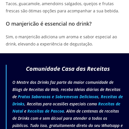
Tacos, guacamole, amendoins salgados, queijos e frutas
frescas são ótimas opções para acompanhar a sua bebida.
O manjericão é essencial no drink?
Sim, o manjericão adiciona um aroma e sabor especial ao
drink, elevando a experiência de degustação.
Comunidade Casa das Receitas
O Mestre dos Drinks faz parte da maior comunidade de
Blogs de Receitas da Web, receba Ideias diárias de Receitas
de
Pratos Saborosos e Sobremesas Deliciosas
,
Receitas de
Drinks
, Receitas para ocasiões especiais como
Receitas de
Natal
e
Receitas de Pascoa
. Além de centenas de receitas
de Drinks com e sem álcool para atender a todos os
públicos. Tudo isso, gratuitamente direto do seu Whatsapp e