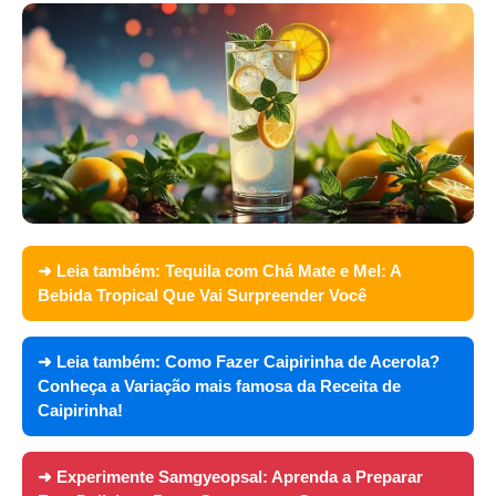
➜ Leia também:
Tequila com Chá Mate e Mel: A
Bebida Tropical Que Vai Surpreender Você
➜ Leia também:
Como Fazer Caipirinha de Acerola?
Conheça a Variação mais famosa da Receita de
Caipirinha!
➜ Experimente
Samgyeopsal: Aprenda a Preparar