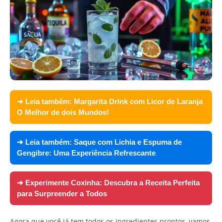
➜ Leia também:
Margarita Drink com Licor de Laranja
O Melhor de dois Mundos!
➜ Leia também:
Saque com Lichia e Espuma de
Gengibre: Uma Experiência Refrescante
➜ Experimente
Coxinha: Descubra a Receita Perfeita
para Surpreender a Todos
Agora que você já tem todos os ingredientes prontos, vamos