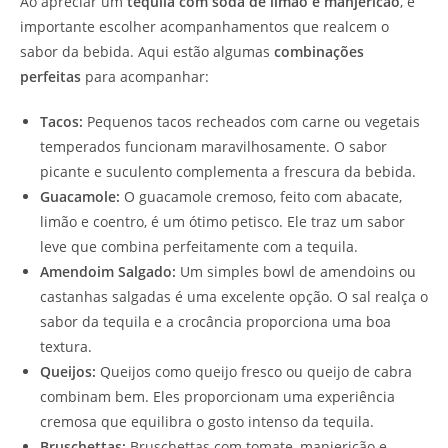
Ao apreciar um
tequila com soda de limão e manjericão
, é
importante escolher acompanhamentos que realcem o
sabor da bebida. Aqui estão algumas
combinações
perfeitas
para acompanhar:
Tacos:
Pequenos tacos recheados com carne ou vegetais
temperados funcionam maravilhosamente. O sabor
picante e suculento complementa a frescura da bebida.
Guacamole:
O guacamole cremoso, feito com abacate,
limão e coentro, é um ótimo petisco. Ele traz um sabor
leve que combina perfeitamente com a tequila.
Amendoim Salgado:
Um simples bowl de amendoins ou
castanhas salgadas é uma excelente opção. O sal realça o
sabor da tequila e a crocância proporciona uma boa
textura.
Queijos:
Queijos como queijo fresco ou queijo de cabra
combinam bem. Eles proporcionam uma experiência
cremosa que equilibra o gosto intenso da tequila.
Bruschettas:
Bruschettas com tomate, manjericão e