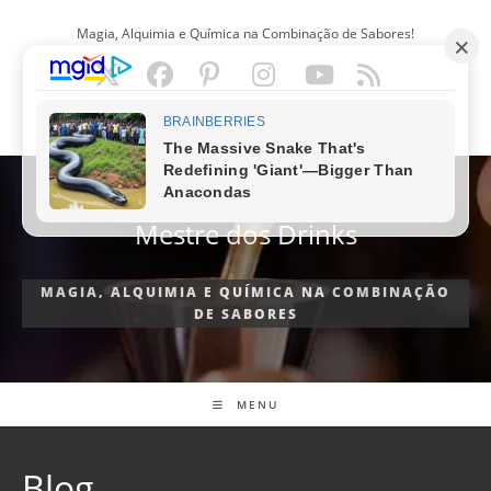
Ir
Magia, Alquimia e Química na Combinação de Sabores!
para
o
conteúdo
PORTUGUÊS
Mestre dos Drinks
MAGIA, ALQUIMIA E QUÍMICA NA COMBINAÇÃO
DE SABORES
MENU
Blog