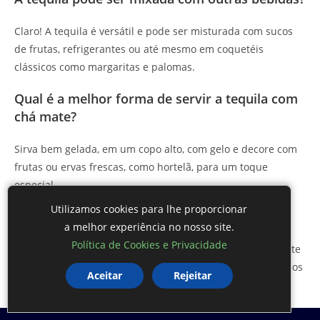
Claro! A tequila é versátil e pode ser misturada com sucos
de frutas, refrigerantes ou até mesmo em coquetéis
clássicos como margaritas e palomas.
Qual é a melhor forma de servir a tequila com
chá mate?
Sirva bem gelada, em um copo alto, com gelo e decore com
frutas ou ervas frescas, como hortelã, para um toque
especial.
Utilizamos cookies para lhe proporcionar
Esta bebida é adequada para festas?
a melhor experiência no nosso site.
Política de Cookies e Privacidade
Sim, a tequila com chá mate e mel é uma opção refrescante
e surpreendente que certamente agradará seus convidados
Aceitar
Rejeitar
em festas e celebrações.