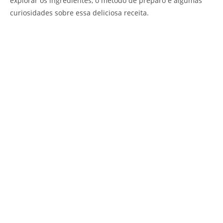
explorar os ingredientes, o método de preparo e algumas
curiosidades sobre essa deliciosa receita.