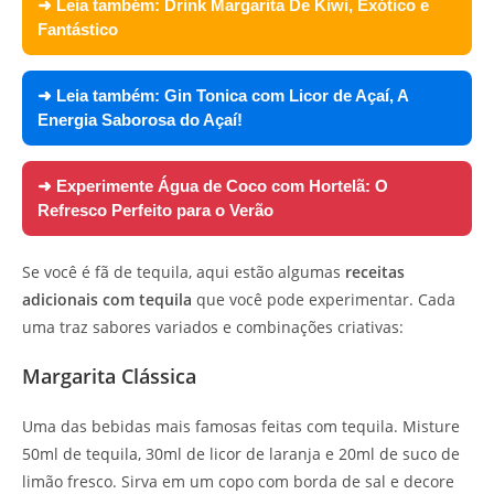
➜ Leia também:
Drink Margarita De Kiwi, Exótico e
Fantástico
➜ Leia também:
Gin Tonica com Licor de Açaí, A
Energia Saborosa do Açaí!
➜ Experimente
Água de Coco com Hortelã: O
Refresco Perfeito para o Verão
Se você é fã de tequila, aqui estão algumas
receitas
adicionais com tequila
que você pode experimentar. Cada
uma traz sabores variados e combinações criativas:
Margarita Clássica
Uma das bebidas mais famosas feitas com tequila. Misture
50ml de tequila, 30ml de licor de laranja e 20ml de suco de
limão fresco. Sirva em um copo com borda de sal e decore