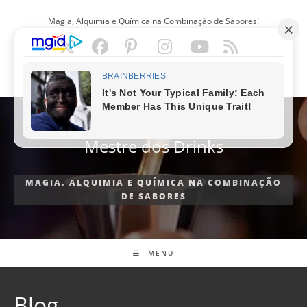
Ir
Magia, Alquimia e Química na Combinação de Sabores!
para
o
conteúdo
PORTUGUÊS
Mestre dos Drinks
MAGIA, ALQUIMIA E QUÍMICA NA COMBINAÇÃO
DE SABORES
MENU
Blog