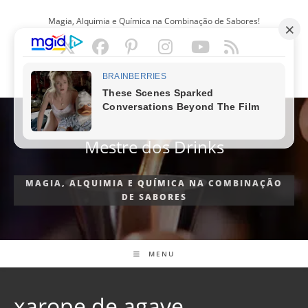
Ir
Magia, Alquimia e Química na Combinação de Sabores!
para
o
conteúdo
PORTUGUÊS
Mestre dos Drinks
MAGIA, ALQUIMIA E QUÍMICA NA COMBINAÇÃO
DE SABORES
MENU
xarope de agave