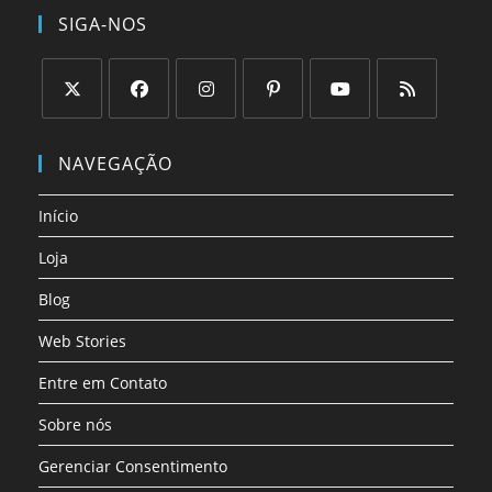
SIGA-NOS
Abre
Abre
Abre
Abre
Abre
Abre
em
em
em
em
em
em
NAVEGAÇÃO
uma
uma
uma
uma
uma
uma
nova
nova
nova
nova
nova
nova
Início
aba
aba
aba
aba
aba
aba
Loja
Blog
Web Stories
Entre em Contato
Sobre nós
Gerenciar Consentimento