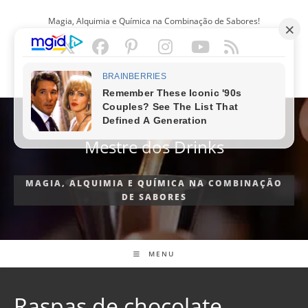
Ir
Magia, Alquimia e Química na Combinação de Sabores!
para
o
conteúdo
PORTUGUÊS
Mestre dos Drinks
MAGIA, ALQUIMIA E QUÍMICA NA COMBINAÇÃO
DE SABORES
MENU
Raspas de chocolate