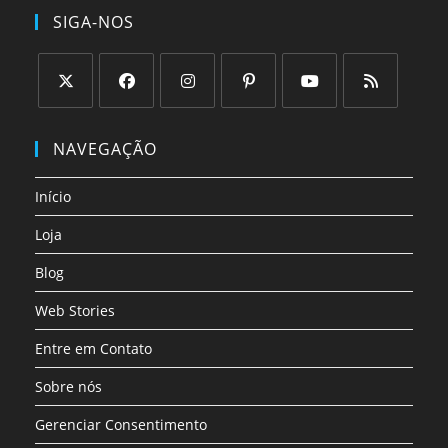
SIGA-NOS
Abre
Abre
Abre
Abre
Abre
Abre
em
em
em
em
em
em
NAVEGAÇÃO
uma
uma
uma
uma
uma
uma
nova
nova
nova
nova
nova
nova
Início
aba
aba
aba
aba
aba
aba
Loja
Blog
Web Stories
Entre em Contato
Sobre nós
Gerenciar Consentimento