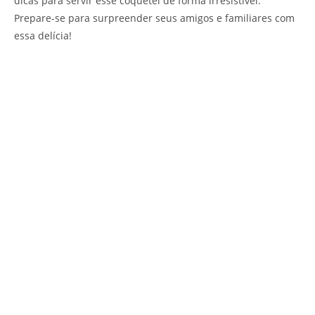
dicas para servir esse coquetel de forma irresistível.
Prepare-se para surpreender seus amigos e familiares com
essa delícia!