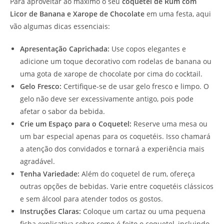
Para aproveitar ao máximo o seu
coquetel de Rum com
Licor de Banana e Xarope de Chocolate
em uma festa, aqui
vão algumas dicas essenciais:
Apresentação Caprichada:
Use copos elegantes e
adicione um toque decorativo com rodelas de banana ou
uma gota de xarope de chocolate por cima do cocktail.
Gelo Fresco:
Certifique-se de usar gelo fresco e limpo. O
gelo não deve ser excessivamente antigo, pois pode
afetar o sabor da bebida.
Crie um Espaço para o Coquetel:
Reserve uma mesa ou
um bar especial apenas para os coquetéis. Isso chamará
a atenção dos convidados e tornará a experiência mais
agradável.
Tenha Variedade:
Além do coquetel de rum, ofereça
outras opções de bebidas. Varie entre coquetéis clássicos
e sem álcool para atender todos os gostos.
Instruções Claras:
Coloque um cartaz ou uma pequena
ficha explicativa sobre como é feito o coquetel, incluindo