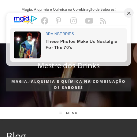
Ir
Magia, Alquimia e Química na Combinação de Sabores!
para
o
conteúdo
PORTUGUÊS
Mestre dos Drinks
MAGIA, ALQUIMIA E QUÍMICA NA COMBINAÇÃO
DE SABORES
MENU
Blog