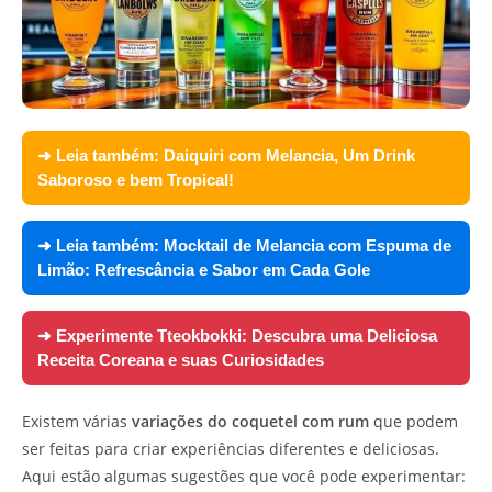
➜ Leia também:
Daiquiri com Melancia, Um Drink
Saboroso e bem Tropical!
➜ Leia também:
Mocktail de Melancia com Espuma de
Limão: Refrescância e Sabor em Cada Gole
➜ Experimente
Tteokbokki: Descubra uma Deliciosa
Receita Coreana e suas Curiosidades
Existem várias
variações do coquetel com rum
que podem
ser feitas para criar experiências diferentes e deliciosas.
Aqui estão algumas sugestões que você pode experimentar: