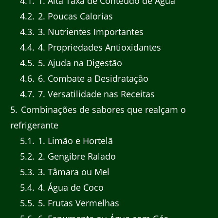
4.1
1. Alta Taxa de Conteúdo de Água
4.2
2. Poucas Calorias
4.3
3. Nutrientes Importantes
4.4
4. Propriedades Antioxidantes
4.5
5. Ajuda na Digestão
4.6
6. Combate a Desidratação
4.7
7. Versatilidade nas Receitas
5
Combinações de sabores que realçam o
refrigerante
5.1
1. Limão e Hortelã
5.2
2. Gengibre Ralado
5.3
3. Tâmara ou Mel
5.4
4. Água de Coco
5.5
5. Frutas Vermelhas