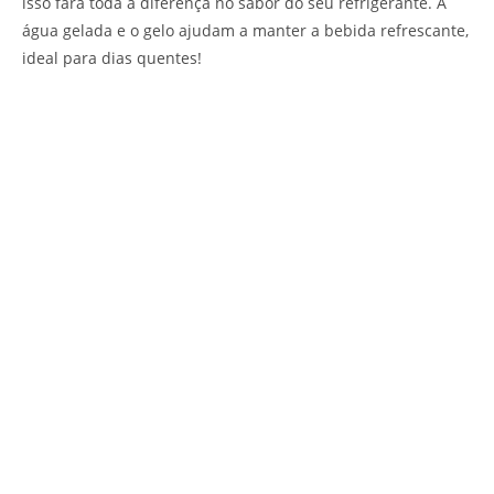
isso fará toda a diferença no sabor do seu refrigerante. A
água gelada e o gelo ajudam a manter a bebida refrescante,
ideal para dias quentes!