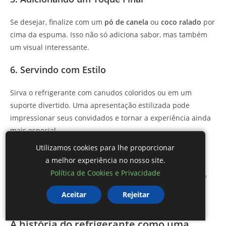
Se desejar, finalize com um
pó de canela
ou
coco ralado
por
cima da espuma. Isso não só adiciona sabor, mas também
um visual interessante.
6. Servindo com Estilo
Sirva o refrigerante com canudos coloridos ou em um
suporte divertido. Uma apresentação estilizada pode
impressionar seus convidados e tornar a experiência ainda
mais especial.
Utilizamos cookies para lhe proporcionar
7. Ambiente Agradável
a melhor experiência no nosso site.
Política de Cookies e Privacidade
Criar um ambiente acolhedor, como uma mesa bem posta
com flores e decoração tropical, pode complementar sua
Aceitar
Rejeitar
bebida e deixar todos à vontade para desfrutar.
A história do refrigerante como uma