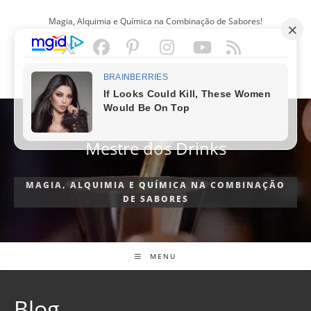
Ir
Magia, Alquimia e Química na Combinação de Sabores!
para
o
conteúdo
PORTUGUÊS
Mestre dos Drinks
MAGIA, ALQUIMIA E QUÍMICA NA COMBINAÇÃO
DE SABORES
MENU
Blog