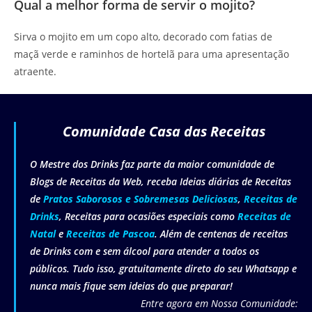
Qual a melhor forma de servir o mojito?
Sirva o mojito em um copo alto, decorado com fatias de
maçã verde e raminhos de hortelã para uma apresentação
atraente.
Comunidade Casa das Receitas
O Mestre dos Drinks faz parte da maior comunidade de
Blogs de Receitas da Web, receba Ideias diárias de Receitas
de
Pratos Saborosos e Sobremesas Deliciosas
,
Receitas de
Drinks
, Receitas para ocasiões especiais como
Receitas de
Natal
e
Receitas de Pascoa
. Além de centenas de receitas
de Drinks com e sem álcool para atender a todos os
públicos. Tudo isso, gratuitamente direto do seu Whatsapp e
nunca mais fique sem ideias do que preparar!
Entre agora em Nossa Comunidade: