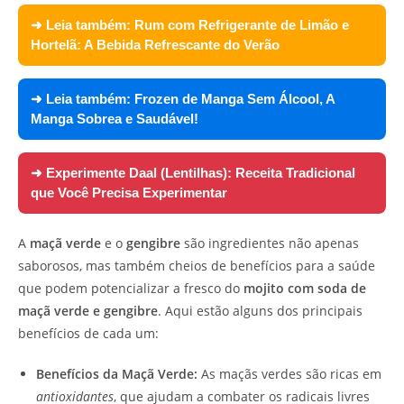
➜ Leia também:
Rum com Refrigerante de Limão e
Hortelã: A Bebida Refrescante do Verão
➜ Leia também:
Frozen de Manga Sem Álcool, A
Manga Sobrea e Saudável!
➜ Experimente
Daal (Lentilhas): Receita Tradicional
que Você Precisa Experimentar
A
maçã verde
e o
gengibre
são ingredientes não apenas
saborosos, mas também cheios de benefícios para a saúde
que podem potencializar a fresco do
mojito com soda de
maçã verde e gengibre
. Aqui estão alguns dos principais
benefícios de cada um:
Benefícios da Maçã Verde:
As maçãs verdes são ricas em
antioxidantes
, que ajudam a combater os radicais livres