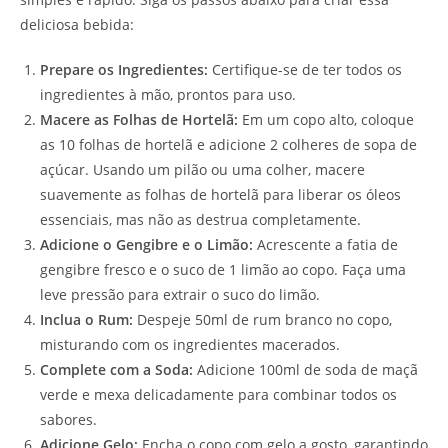
deliciosa bebida:
Prepare os Ingredientes:
Certifique-se de ter todos os
ingredientes à mão, prontos para uso.
Macere as Folhas de Hortelã:
Em um copo alto, coloque
as 10 folhas de hortelã e adicione 2 colheres de sopa de
açúcar. Usando um pilão ou uma colher, macere
suavemente as folhas de hortelã para liberar os óleos
essenciais, mas não as destrua completamente.
Adicione o Gengibre e o Limão:
Acrescente a fatia de
gengibre fresco e o suco de 1 limão ao copo. Faça uma
leve pressão para extrair o suco do limão.
Inclua o Rum:
Despeje 50ml de rum branco no copo,
misturando com os ingredientes macerados.
Complete com a Soda:
Adicione 100ml de soda de maçã
verde e mexa delicadamente para combinar todos os
sabores.
Adicione Gelo:
Encha o copo com gelo a gosto, garantindo