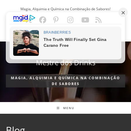
Ir
Magia, Alquimia e Química na Combinação de Sabores!
para
o
conteúdo
PORTUGUÊS
Mestre dos Drinks
MAGIA, ALQUIMIA E QUÍMICA NA COMBINAÇÃO
DE SABORES
MENU
Blog