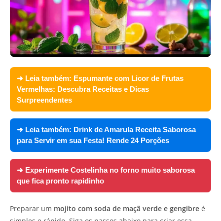
➜ Leia também:
Espumante com Licor de Frutas
Vermelhas: Descubra Receitas e Dicas
Surpreendentes
➜ Leia também:
Drink de Amarula Receita Saborosa
para Servir em sua Festa! Rende 24 Porções
➜ Experimente
Costelinha no forno muito saborosa
que fica pronto rapidinho
Preparar um
mojito com soda de maçã verde e gengibre
é
simples e rápido. Siga os passos abaixo para criar essa