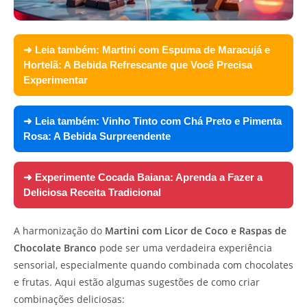
➜ Leia também:
Martini com Espuma de Maracujá e
Hortelã: A Bebida Refrescante que Você Precisa
Experimentar
➜ Leia também:
Vinho Tinto com Chá Preto e Pimenta
Rosa: A Bebida Surpreendente
➜ Experimente
Cocada Baiana: Aprenda a Fazer a
Deliciosa Receita Tradicional
A harmonização do
Martini com Licor de Coco e Raspas de
Chocolate Branco
pode ser uma verdadeira experiência
sensorial, especialmente quando combinada com chocolates
e frutas. Aqui estão algumas sugestões de como criar
combinações deliciosas: