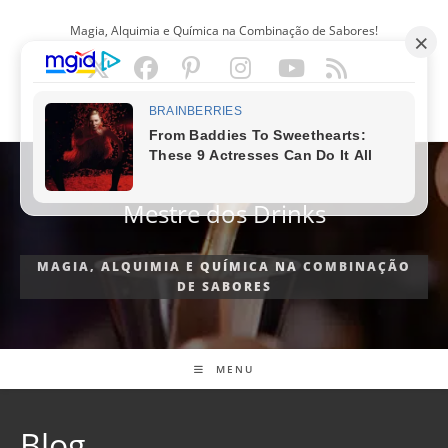
Ir
Magia, Alquimia e Química na Combinação de Sabores!
para
o
conteúdo
PORTUGUÊS
Mestre dos Drinks
MAGIA, ALQUIMIA E QUÍMICA NA COMBINAÇÃO
DE SABORES
MENU
Blog