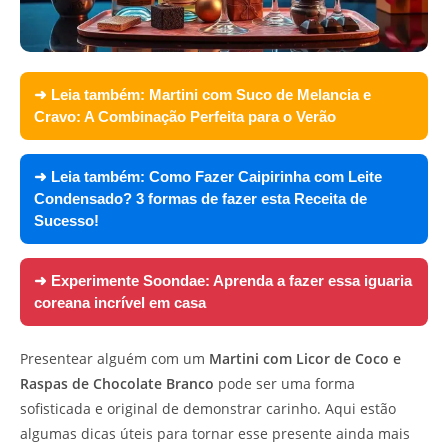
➜ Leia também:
Martini com Suco de Melancia e
Cravo: A Combinação Perfeita para o Verão
➜ Leia também:
Como Fazer Caipirinha com Leite
Condensado? 3 formas de fazer esta Receita de
Sucesso!
➜ Experimente
Soondae: Aprenda a fazer essa iguaria
coreana incrível em casa
Presentear alguém com um
Martini com Licor de Coco e
Raspas de Chocolate Branco
pode ser uma forma
sofisticada e original de demonstrar carinho. Aqui estão
algumas dicas úteis para tornar esse presente ainda mais