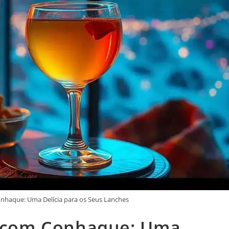
onhaque: Uma Delícia para os Seus Lanches
te com Conhaque: Uma