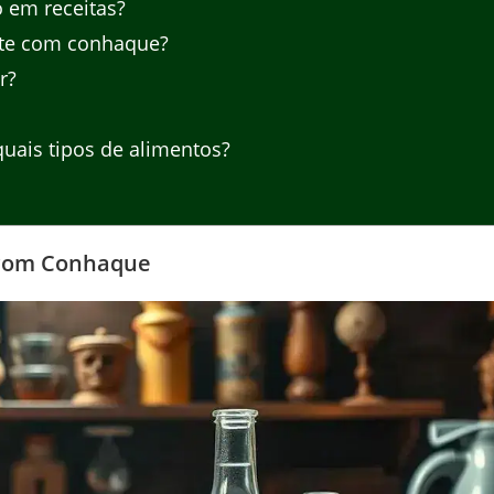
o em receitas?
ite com conhaque?
r?
uais tipos de alimentos?
e com Conhaque