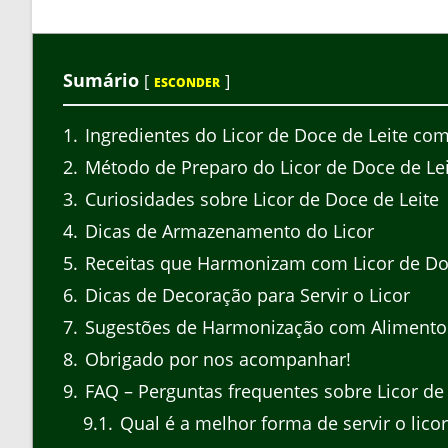
Sumário
[
]
ESCONDER
1
Ingredientes do Licor de Doce de Leite c
2
Método de Preparo do Licor de Doce de Le
3
Curiosidades sobre Licor de Doce de Leite
4
Dicas de Armazenamento do Licor
5
Receitas que Harmonizam com Licor de Doc
6
Dicas de Decoração para Servir o Licor
7
Sugestões de Harmonização com Alimento
8
Obrigado por nos acompanhar!
9
FAQ – Perguntas frequentes sobre Licor d
9.1
Qual é a melhor forma de servir o lico