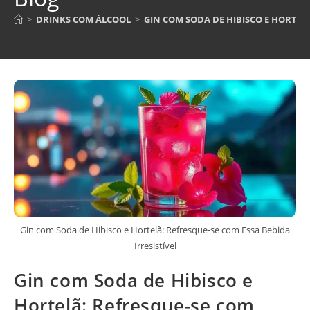
>
DRINKS COM ÁLCOOL
>
GIN COM SODA DE HIBISCO E HORTELÃ
Gin com Soda de Hibisco e Hortelã: Refresque-se com Essa Bebida
Irresistível
Gin com Soda de Hibisco e
Hortelã: Refresque-se com