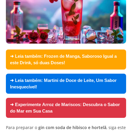
➜ Leia também:
Frozen de Manga, Saboroso Igual a
este Drink, só duas Doses!
➜ Leia também:
Martini de Doce de Leite, Um Sabor
Inesquecível!
➜ Experimente
Arroz de Mariscos: Descubra o Sabor
do Mar em Sua Casa
Para preparar o
gin com soda de hibisco e hortelã
, siga este