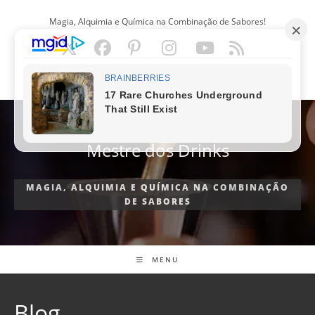
Ir
Magia, Alquimia e Química na Combinação de Sabores!
para
o
conteúdo
PORTUGUÊS
Mestre dos Drinks
MAGIA, ALQUIMIA E QUÍMICA NA COMBINAÇÃO
DE SABORES
MENU
Blog