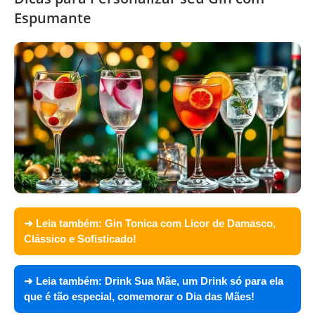
Espumante
➜ Leia também:
Gin Tonica com Licor de Damasco,
Clássico e Sofisticado!
➜ Leia também:
Drink Sua Mãe, um Drink só para ela
que é tão especial, comemorar o Dia das Mães!