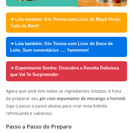
➜ Leia também:
Gin Tonica com Licor de Maçã Verde,
Tudo de Bom!
➜ Leia também:
Gin Tonica com Licor de Doce de
Leite, Sem comentários …. Yammmm!
➜ Experimente
Sonho: Descubra a Receita Deliciosa
que Vai Te Surpreender
Agora que você tem todos os ingredientes listados, é hora
de preparar seu
gin com espumante de morango e hortelã
.
Siga o passo a passo abaixo para criar essa bebida
refrescante e saborosa.
Passo a Passo do Preparo