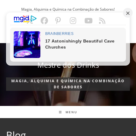
Ir
Magia, Alquimia e Química na Combinação de Sabores!
para
o
conteúdo
PORTUGUÊS
Mestre dos Drinks
MAGIA, ALQUIMIA E QUÍMICA NA COMBINAÇÃO
DE SABORES
MENU
Blog