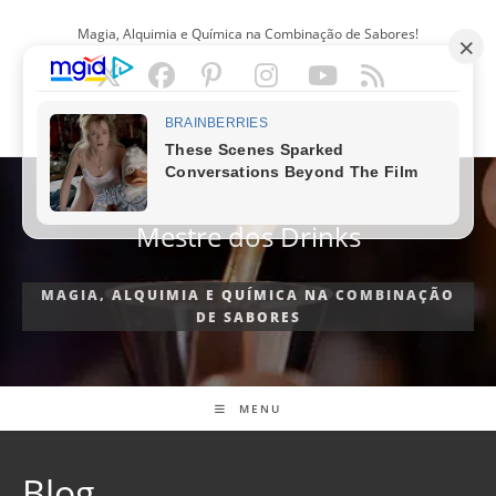
Ir
Magia, Alquimia e Química na Combinação de Sabores!
para
o
conteúdo
PORTUGUÊS
Mestre dos Drinks
MAGIA, ALQUIMIA E QUÍMICA NA COMBINAÇÃO
DE SABORES
MENU
Blog