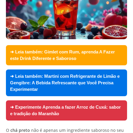
➜ Leia também:
Gimlet com Rum, aprenda A Fazer
este Drink Diferente e Saboroso
➜ Leia também:
Martini com Refrigerante de Limão e
Gengibre: A Bebida Refrescante que Você Precisa
Experimentar
➜ Experimente
Aprenda a fazer Arroz de Cuxá: sabor
e tradição do Maranhão
O
chá preto
não é apenas um ingrediente saboroso no seu