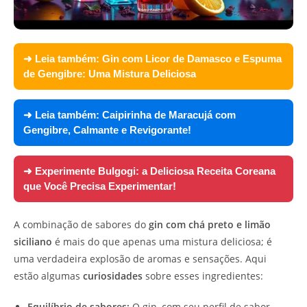
➜ Leia também:
Gin com Licor de Damasco e Espuma
de Gengibre: Uma Mistura Deliciosa
➜ Leia também:
Caipirinha de Maracujá com
Gengibre, Calmante e Revigorante!
➜ Experimente
Bulgogi: a Deliciosa Receita Coreana
que Você Precisa Experimentar!
A combinação de sabores do
gin com chá preto e limão
siciliano
é mais do que apenas uma mistura deliciosa; é
uma verdadeira explosão de aromas e sensações. Aqui
estão algumas
curiosidades
sobre esses ingredientes:
Equilíbrio de sabores:
O gin, com seu perfil de sabor