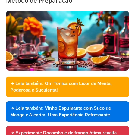
Método de Preparação
➜ Leia também:
Gin Tonica com Licor de Menta,
Poderosa e Suculenta!
➜ Leia também:
Vinho Espumante com Suco de
Manga e Alecrim: Uma Experiência Refrescante
➜ Experimente
Rocambole de frango ótima receita