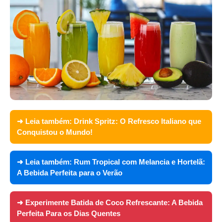
➜ Leia também:
Drink Spritz: O Refresco Italiano que
Conquistou o Mundo!
➜ Leia também:
Rum Tropical com Melancia e Hortelã:
A Bebida Perfeita para o Verão
➜ Experimente
Batida de Coco Refrescante: A Bebida
Perfeita Para os Dias Quentes