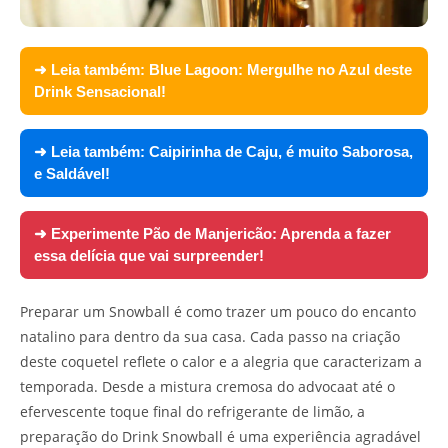
➜ Leia também:
Blue Lagoon: Mergulhe no Azul deste
Drink Sensacional!
➜ Leia também:
Caipirinha de Caju, é muito Saborosa,
e Saldável!
➜ Experimente
Pão de Manjericão: Aprenda a fazer
essa delícia que vai surpreender!
Preparar um Snowball é como trazer um pouco do encanto
natalino para dentro da sua casa. Cada passo na criação
deste coquetel reflete o calor e a alegria que caracterizam a
temporada. Desde a mistura cremosa do advocaat até o
efervescente toque final do refrigerante de limão, a
preparação do Drink Snowball é uma experiência agradável