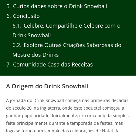
5
Curiosidades sobre o Drink Snowball
6
Conclusão
6.1
Celebre, Compartilhe e Celebre com o
Drink Snowball
6.2
Explore Outras Criações Saborosas do
Mestre dos Drinks
7
Comunidade Casa das Receitas
A Origem do Drink Snowball
A jornada do Drink Snowball começa nas primeiras décadas
do século 20, na Inglaterra, onde este coquetel começou a
ganhar popularidade. Inicialmente, era uma bebida simples,
feita principalmente durante a temporada de festas, mas
logo se tornou um símbolo das celebrações de Natal. A