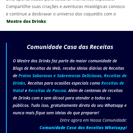
Compartilhe suas criações e aventuras mixológicas conosco
e continue a desbravar o universo dos coquetéis com o
‘
Mestre dos Drinks
‘.
Comunidade Casa das Receitas
O Mestre dos Drinks faz parte da maior comunidade de
Blogs de Receitas da Web, receba Ideias diárias de Receitas
de
Pratos Saborosos e Sobremesas Deliciosas
,
Receitas de
Drinks
, Receitas para ocasiões especiais como
Receitas de
Natal
e
Receitas de Pascoa
. Além de centenas de receitas
de Drinks com e sem álcool para atender a todos os
públicos. Tudo isso, gratuitamente direto do seu Whatsapp e
nunca mais fique sem ideias do que preparar!
Entre agora em Nossa Comunidade:
Comunidade Casa das Receitas Whatsapp
!