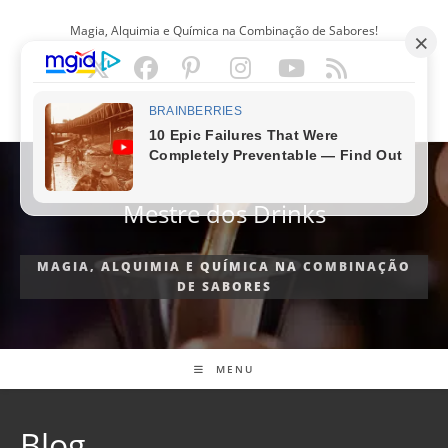
Ir
Magia, Alquimia e Química na Combinação de Sabores!
para
o
conteúdo
PORTUGUÊS
Mestre dos Drinks
MAGIA, ALQUIMIA E QUÍMICA NA COMBINAÇÃO
DE SABORES
MENU
Blog