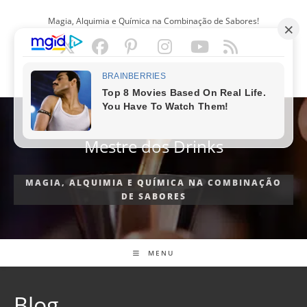
Ir
Magia, Alquimia e Química na Combinação de Sabores!
para
o
conteúdo
PORTUGUÊS
Mestre dos Drinks
MAGIA, ALQUIMIA E QUÍMICA NA COMBINAÇÃO
DE SABORES
MENU
Blog