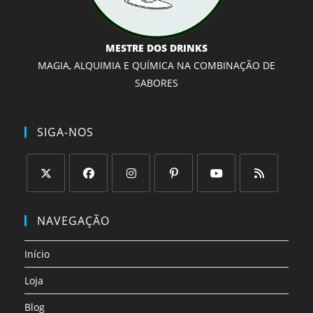
MESTRE DOS DRINKS
MAGIA, ALQUIMIA E QUÍMICA NA COMBINAÇÃO DE
SABORES
SIGA-NOS
Abre
Abre
Abre
Abre
Abre
Abre
em
em
em
em
em
em
NAVEGAÇÃO
uma
uma
uma
uma
uma
uma
nova
nova
nova
nova
nova
nova
Início
aba
aba
aba
aba
aba
aba
Loja
Blog