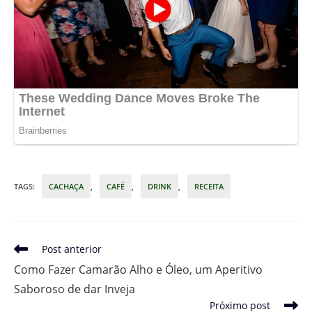
TAGS
:
CACHAÇA
,
CAFÉ
,
DRINK
,
RECEITA
Leia
Post anterior
mais
Como Fazer Camarão Alho e Óleo, um Aperitivo
artigos
Saboroso de dar Inveja
Próximo post