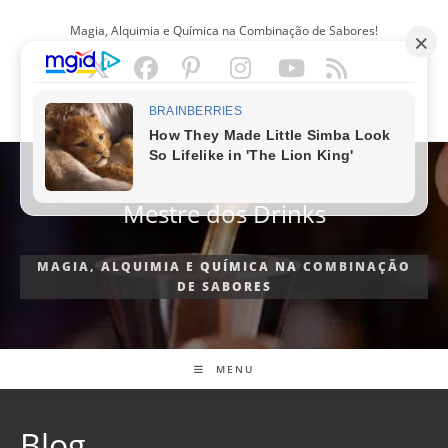
Ir
Magia, Alquimia e Química na Combinação de Sabores!
para
o
conteúdo
PORTUGUÊS
Mestre dos Drinks
MAGIA, ALQUIMIA E QUÍMICA NA COMBINAÇÃO
DE SABORES
MENU
Blog