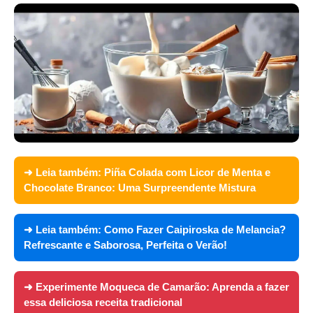
➜ Leia também:
Piña Colada com Licor de Menta e
Chocolate Branco: Uma Surpreendente Mistura
➜ Leia também:
Como Fazer Caipiroska de Melancia?
Refrescante e Saborosa, Perfeita o Verão!
➜ Experimente
Moqueca de Camarão: Aprenda a fazer
essa deliciosa receita tradicional