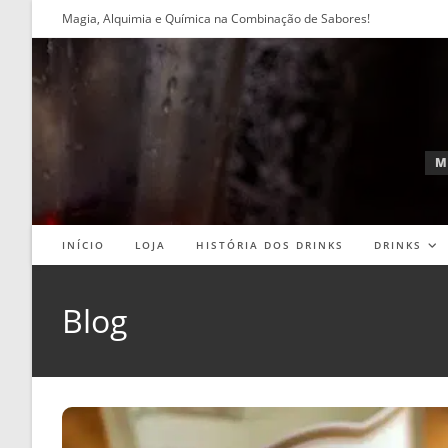
Ir
Magia, Alquimia e Química na Combinação de Sabores!
para
o
conteúdo
M
INÍCIO
LOJA
HISTÓRIA DOS DRINKS
DRINKS
Blog