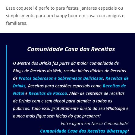
Esse coquetel é perfeito para festas, jantares especiais ou
simplesmente para um happy hour em casa com amigos e
familiares.
Comunidade Casa das Receitas
O Mestre dos Drinks faz parte da maior comunidade de
Blogs de Receitas da Web, receba Ideias diárias de Receitas
de
Pratos Saborosos e Sobremesas Deliciosas
,
Receitas de
Drinks
, Receitas para ocasiões especiais como
Receitas de
Natal
e
Receitas de Pascoa
. Além de centenas de receitas
de Drinks com e sem álcool para atender a todos os
públicos. Tudo isso, gratuitamente direto do seu Whatsapp e
nunca mais fique sem ideias do que preparar!
Entre agora em Nossa Comunidade:
Comunidade Casa das Receitas Whatsapp
!