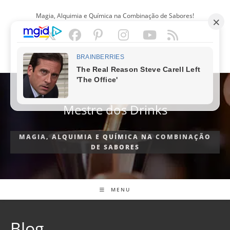
Ir
Magia, Alquimia e Química na Combinação de Sabores!
para
o
conteúdo
PORTUGUÊS
Mestre dos Drinks
MAGIA, ALQUIMIA E QUÍMICA NA COMBINAÇÃO
DE SABORES
MENU
Blog