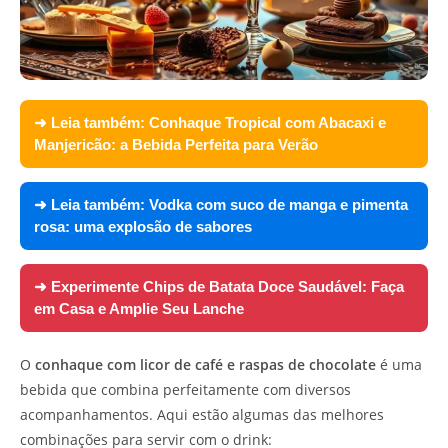
➜ Leia também:
Conhaque Tropical com Abacaxi e
Manjericão: a Bebida Perfeita para Verão
➜ Leia também:
Vodka com suco de manga e pimenta
rosa: uma explosão de sabores
➜ Experimente
Chips de Batata Doce Saudável: Faça
em Casa e Amplie Seu Lanche
O
conhaque com licor de café e raspas de chocolate
é uma
bebida que combina perfeitamente com diversos
acompanhamentos. Aqui estão algumas das melhores
combinações para servir com o drink: