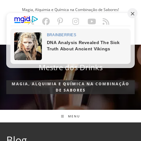
Ir
Magia, Alquimia e Química na Combinação de Sabores!
para
o
conteúdo
PORTUGUÊS
Mestre dos Drinks
MAGIA, ALQUIMIA E QUÍMICA NA COMBINAÇÃO
DE SABORES
MENU
Blog