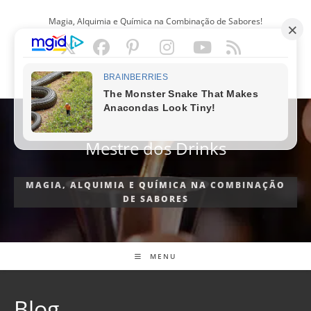
Ir
Magia, Alquimia e Química na Combinação de Sabores!
para
o
conteúdo
PORTUGUÊS
Mestre dos Drinks
MAGIA, ALQUIMIA E QUÍMICA NA COMBINAÇÃO
DE SABORES
MENU
Blog