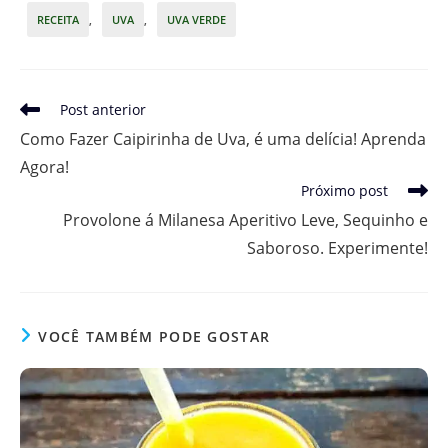
RECEITA
,
UVA
,
UVA VERDE
Leia
Post anterior
mais
Como Fazer Caipirinha de Uva, é uma delícia! Aprenda
artigos
Agora!
Próximo post
Provolone á Milanesa Aperitivo Leve, Sequinho e
Saboroso. Experimente!
VOCÊ TAMBÉM PODE GOSTAR