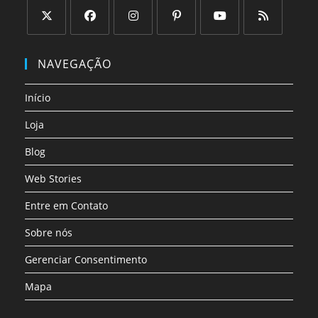
Abre
Abre
Abre
Abre
Abre
Abre
em
em
em
em
em
em
NAVEGAÇÃO
uma
uma
uma
uma
uma
uma
nova
nova
nova
nova
nova
nova
Início
aba
aba
aba
aba
aba
aba
Loja
Blog
Web Stories
Entre em Contato
Sobre nós
Gerenciar Consentimento
Mapa