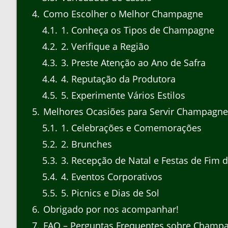
4
Como Escolher o Melhor Champagne
4.1
1. Conheça os Tipos de Champagne
4.2
2. Verifique a Região
4.3
3. Preste Atenção ao Ano de Safra
4.4
4. Reputação da Produtora
4.5
5. Experimente Vários Estilos
5
Melhores Ocasiões para Servir Champagne 
5.1
1. Celebrações e Comemorações
5.2
2. Brunches
5.3
3. Recepção de Natal e Festas de Fim 
5.4
4. Eventos Corporativos
5.5
5. Picnics e Dias de Sol
6
Obrigado por nos acompanhar!
7
FAQ – Perguntas Frequentes sobre Champag