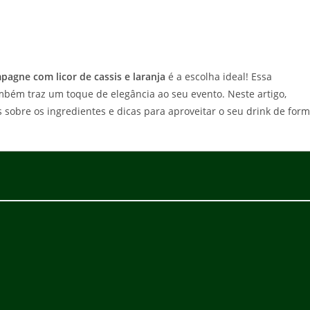
pagne com licor de cassis e laranja
é a escolha ideal! Essa
bém traz um toque de elegância ao seu evento. Neste artigo,
 sobre os ingredientes e dicas para aproveitar o seu drink de for