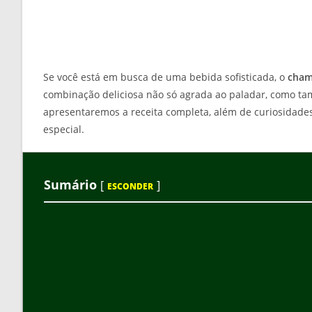
Se você está em busca de uma bebida sofisticada, o
cham
combinação deliciosa não só agrada ao paladar, como tam
apresentaremos a receita completa, além de curiosidades
especial.
Sumário
[
]
ESCONDER