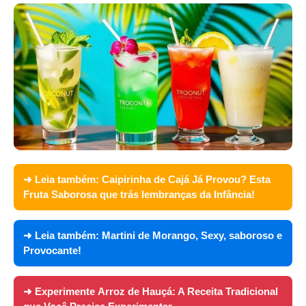
➜ Leia também:
Caipirinha de Cajá Já Provou? Esta
Fruta Saborosa que trás lembranças da Infância!
➜ Leia também:
Martini de Morango, Sexy, saboroso e
Provocante!
➜ Experimente
Arroz de Hauçá: A Receita Tradicional