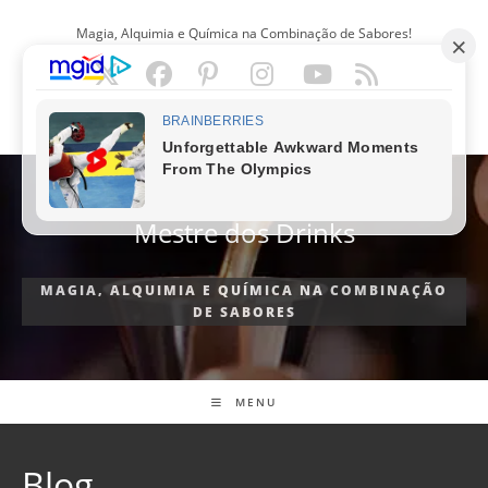
Ir
Magia, Alquimia e Química na Combinação de Sabores!
para
o
conteúdo
PORTUGUÊS
Mestre dos Drinks
MAGIA, ALQUIMIA E QUÍMICA NA COMBINAÇÃO
DE SABORES
MENU
Blog