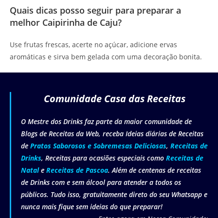
Quais dicas posso seguir para preparar a
melhor Caipirinha de Caju?
Use frutas frescas, acerte no açúcar, adicione ervas
aromáticas e sirva bem gelada com uma decoração bonita.
Comunidade Casa das Receitas
O Mestre dos Drinks faz parte da maior comunidade de
Blogs de Receitas da Web, receba Ideias diárias de Receitas
de
Pratos Saborosos e Sobremesas Deliciosas
,
Receitas de
Drinks
, Receitas para ocasiões especiais como
Receitas de
Natal
e
Receitas de Pascoa
. Além de centenas de receitas
de Drinks com e sem álcool para atender a todos os
públicos. Tudo isso, gratuitamente direto do seu Whatsapp e
nunca mais fique sem ideias do que preparar!