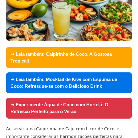
➜ Leia também:
Caipirinha de Coco, A Gostosa
Tropical!
➜ Leia também:
Mocktail de Kiwi com Espuma de
Coco: Refresque-se com o Delicioso Drink
➜ Experimente
Água de Coco com Hortelã: O
Refresco Perfeito para o Verão
Ao servir uma
Caipirinha de Caju com Licor de Coco
, é
importante considerar as
harmonizações perfeitas
para