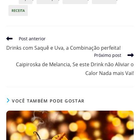
RECEITA
Leia
Post anterior
mais
Drinks com Saquê e Uva, a Combinação perfeita!
artigos
Próximo post
Caipiroska de Melancia, Se este Drink não Aliviar o
Calor Nada mais Vai!
VOCÊ TAMBÉM PODE GOSTAR