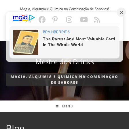
Ir
Magia, Alquimia e Química na Combinação de Sabores!
para
o
conteúdo
PORTUGUÊS
Mestre dos Drinks
MAGIA, ALQUIMIA E QUÍMICA NA COMBINAÇÃO
DE SABORES
MENU
Blog