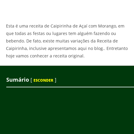
Esta é uma receita de Caipirinha de Açaí com Morango, em
que todas as festas ou lugares tem alguém fazendo ou
bebendo. De fato, existe muitas variações da Receita de
Caipirinha, inclusive apresentamos aqui no blog.. Entretanto
hoje vamos conhecer a receita original.
Sumário
[
]
ESCONDER