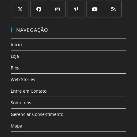
Abre
Abre
Abre
Abre
Abre
Abre
em
em
em
em
em
em
NAVEGAÇÃO
uma
uma
uma
uma
uma
uma
nova
nova
nova
nova
nova
nova
Início
aba
aba
aba
aba
aba
aba
Loja
Blog
Web Stories
Entre em Contato
Sobre nós
Gerenciar Consentimento
Mapa