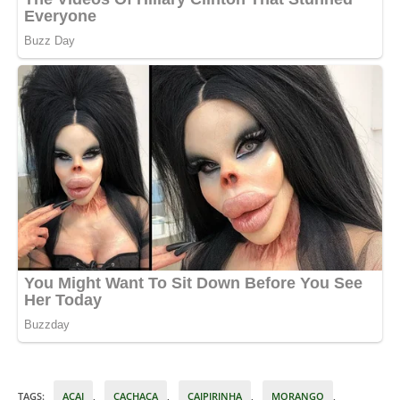
TAGS
:
AÇAI
,
CACHAÇA
,
CAIPIRINHA
,
MORANGO
,