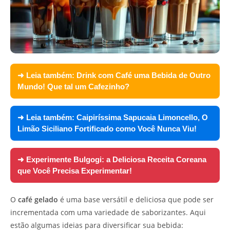
➜ Leia também:
Drink com Café uma Bebida de Outro
Mundo! Que tal um Cafezinho?
➜ Leia também:
Caipiríssima Sapucaia Limoncello, O
Limão Siciliano Fortificado como Você Nunca Viu!
➜ Experimente
Bulgogi: a Deliciosa Receita Coreana
que Você Precisa Experimentar!
O
café gelado
é uma base versátil e deliciosa que pode ser
incrementada com uma variedade de saborizantes. Aqui
estão algumas ideias para diversificar sua bebida: