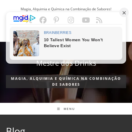
Ir
Magia, Alquimia e Química na Combinação de Sabores!
para
o
conteúdo
PORTUGUÊS
Mestre dos Drinks
MAGIA, ALQUIMIA E QUÍMICA NA COMBINAÇÃO
DE SABORES
MENU
Blog