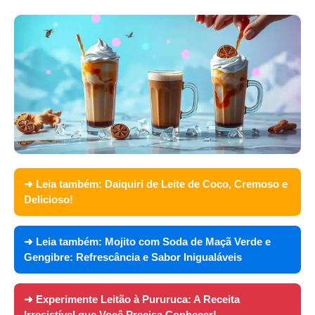
➜ Leia também:
Daiquiri de Leite de Coco, Cremoso e
Delicioso!
➜ Leia também:
Mojito com Soda de Maçã Verde e
Gengibre: Refrescância e Sabor Inigualáveis
➜ Experimente
Leitão à Pururuca: A Receita
Irresistível que Você Precisa Conhecer!