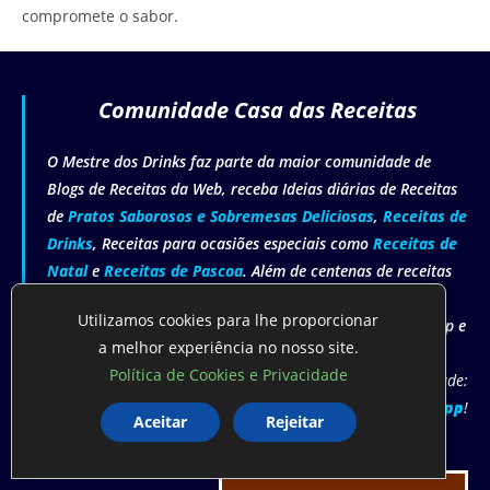
compromete o sabor.
Comunidade Casa das Receitas
O Mestre dos Drinks faz parte da maior comunidade de
Blogs de Receitas da Web, receba Ideias diárias de Receitas
de
Pratos Saborosos e Sobremesas Deliciosas
,
Receitas de
Drinks
, Receitas para ocasiões especiais como
Receitas de
Natal
e
Receitas de Pascoa
. Além de centenas de receitas
de Drinks com e sem álcool para atender a todos os
Utilizamos cookies para lhe proporcionar
públicos. Tudo isso, gratuitamente direto do seu Whatsapp e
a melhor experiência no nosso site.
nunca mais fique sem ideias do que preparar!
Política de Cookies e Privacidade
Entre agora em Nossa Comunidade:
Comunidade Casa das Receitas Whatsapp
!
Aceitar
Rejeitar