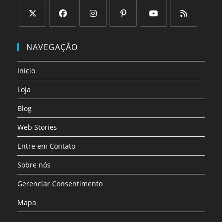
Abre
Abre
Abre
Abre
Abre
Abre
em
em
em
em
em
em
NAVEGAÇÃO
uma
uma
uma
uma
uma
uma
nova
nova
nova
nova
nova
nova
Início
aba
aba
aba
aba
aba
aba
Loja
Blog
Web Stories
Entre em Contato
Sobre nós
Gerenciar Consentimento
Mapa