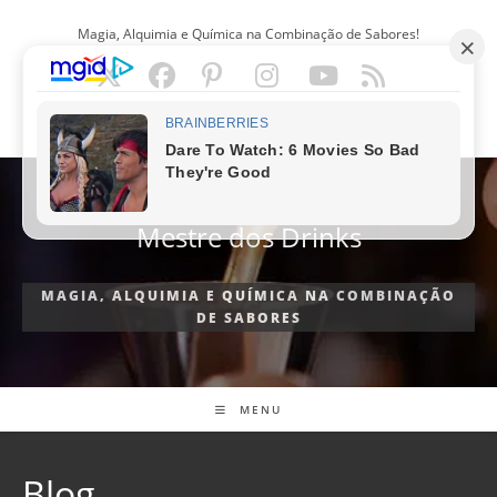
Ir
Magia, Alquimia e Química na Combinação de Sabores!
para
o
conteúdo
PORTUGUÊS
Mestre dos Drinks
MAGIA, ALQUIMIA E QUÍMICA NA COMBINAÇÃO
DE SABORES
MENU
Blog