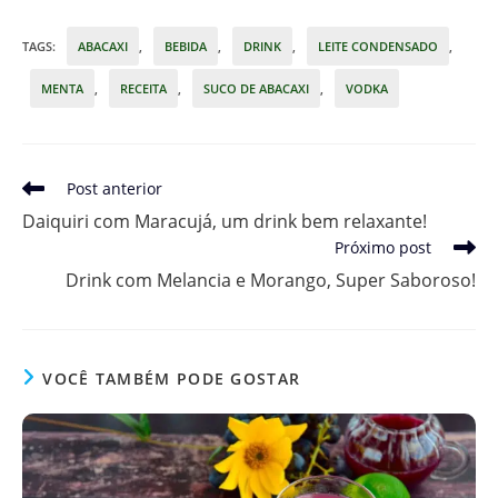
TAGS
:
ABACAXI
,
BEBIDA
,
DRINK
,
LEITE CONDENSADO
,
MENTA
,
RECEITA
,
SUCO DE ABACAXI
,
VODKA
Leia
Post anterior
mais
Daiquiri com Maracujá, um drink bem relaxante!
artigos
Próximo post
Drink com Melancia e Morango, Super Saboroso!
VOCÊ TAMBÉM PODE GOSTAR