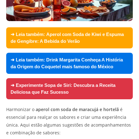
➜ Leia também:
Aperol com Soda de Kiwi e Espuma
de Gengibre: A Bebida do Verão
➜ Leia também:
Drink Margarita Conheça A História
da Origem do Coquetel mais famoso do México
➜ Experimente
Sopa de Siri: Descubra a Receita
Deliciosa que Faz Sucesso
Harmonizar o
aperol com soda de maracujá e hortelã
é
essencial para realçar os sabores e criar uma experiência
única. Aqui estão algumas sugestões de acompanhamentos
e combinação de sabores: