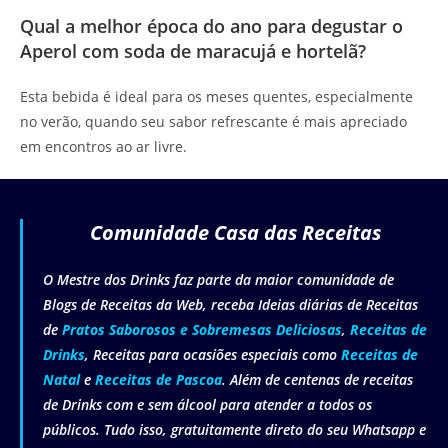
Qual a melhor época do ano para degustar o
Aperol com soda de maracujá e hortelã?
Esta bebida é ideal para os meses quentes, especialmente
no verão, quando seu sabor refrescante é mais apreciado
em encontros ao ar livre.
Comunidade Casa das Receitas
O Mestre dos Drinks faz parte da maior comunidade de
Blogs de Receitas da Web, receba Ideias diárias de Receitas
de
Pratos Saborosos e Sobremesas Deliciosas
,
Receitas de
Drinks
, Receitas para ocasiões especiais como
Receitas de
Natal
e
Receitas de Pascoa
. Além de centenas de receitas
de Drinks com e sem álcool para atender a todos os
públicos. Tudo isso, gratuitamente direto do seu Whatsapp e