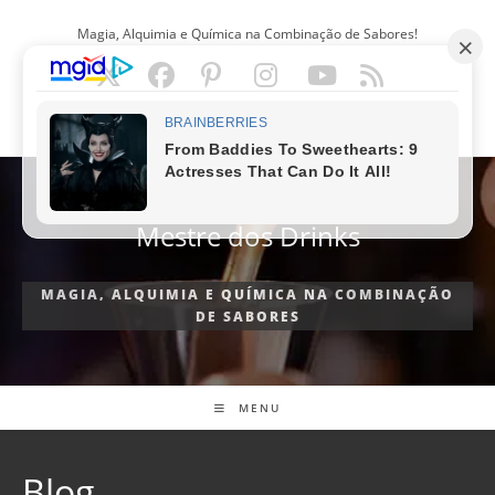
Ir
Magia, Alquimia e Química na Combinação de Sabores!
para
o
conteúdo
PORTUGUÊS
Mestre dos Drinks
MAGIA, ALQUIMIA E QUÍMICA NA COMBINAÇÃO
DE SABORES
MENU
Blog