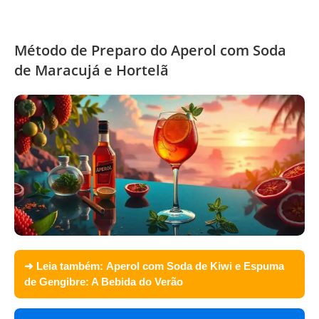
Método de Preparo do Aperol com Soda
de Maracujá e Hortelã
➜ Leia também:
Aperol com Soda de Kiwi e Espuma
de Gengibre: A Bebida do Verão