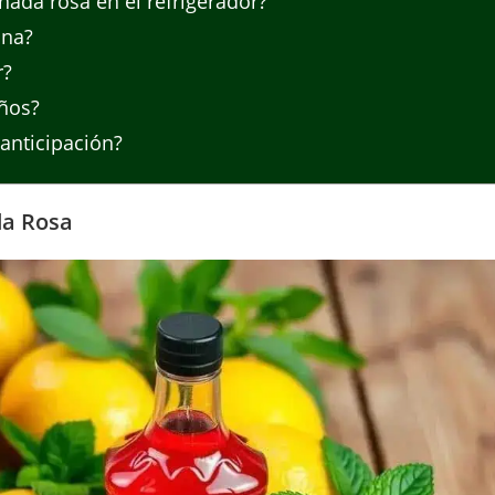
ada rosa en el refrigerador?
ina?
r?
ños?
anticipación?
da Rosa