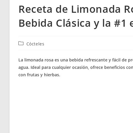
Receta de Limonada Ro
Bebida Clásica y la #1
Categoría
Cócteles
de
la
La limonada rosa es una bebida refrescante y fácil de p
entrada:
agua. Ideal para cualquier ocasión, ofrece beneficios co
con frutas y hierbas.