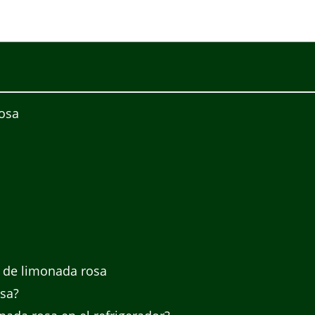
Rosa
a de limonada rosa
osa?