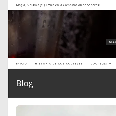
Ir
Magia, Alquimia y Química en la Combinación de Sabores!
al
contenido
MAG
INICIO
HISTORIA DE LOS CÓCTELES
CÓCTELES
Blog