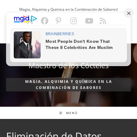
Ir
Magia, Alquimia y Química en la Combinación de Sabores!
al
contenido
ESPAÑOL
Maestro de los Cócteles
MAGIA, ALQUIMIA Y QUÍMICA EN LA
COMBINACIÓN DE SABORES
MENÚ
Eliminación de Datos